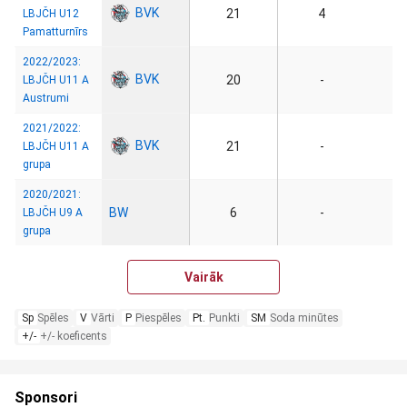
BVK
21
4
LBJČH U12
Pamatturnīrs
2022/2023:
BVK
20
-
LBJČH U11 A
Austrumi
2021/2022:
BVK
21
-
LBJČH U11 A
grupa
2020/2021:
BW
6
-
LBJČH U9 A
grupa
Vairāk
Sp
Spēles
V
Vārti
P
Piespēles
Pt.
Punkti
SM
Soda minūtes
+/-
+/- koeficents
Sponsori