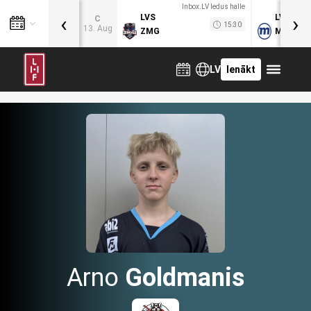
Inbox.LV ledus halle
‹
›
LVS
LVB
C
15:30
13. Aug
ZMG
MOG
LV
Ienākt
Arno
Goldmanis