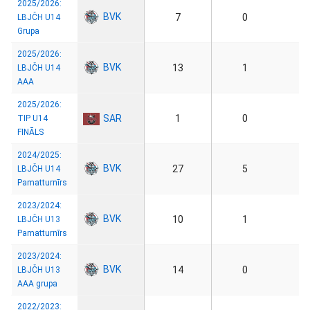
2025/2026:
BVK
7
0
LBJČH U14
Grupa
2025/2026:
BVK
13
1
LBJČH U14
AAA
2025/2026:
SAR
1
0
TIP U14
FINĀLS
2024/2025:
BVK
27
5
LBJČH U14
Pamatturnīrs
2023/2024:
BVK
10
1
LBJČH U13
Pamatturnīrs
2023/2024:
BVK
14
0
LBJČH U13
AAA grupa
2022/2023: