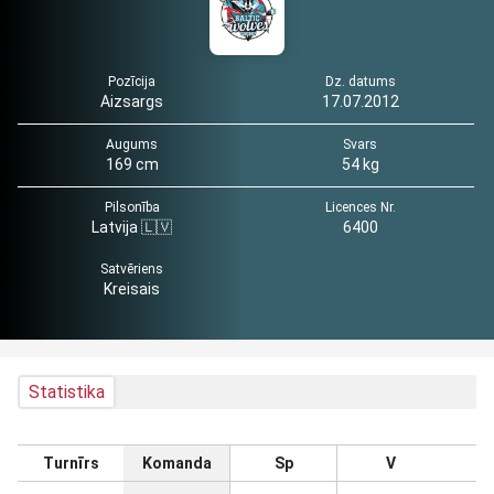
Pozīcija
Dz. datums
Aizsargs
17.07.2012
Augums
Svars
169 cm
54 kg
Pilsonība
Licences Nr.
Latvija 🇱🇻
6400
Satvēriens
Kreisais
Statistika
Turnīrs
Komanda
Sp
V