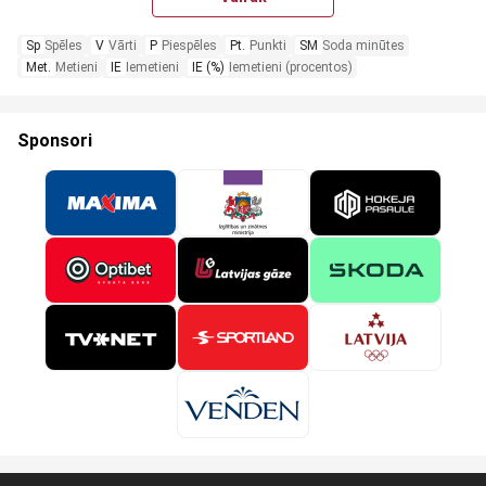
Sp
Spēles
V
Vārti
P
Piespēles
Pt.
Punkti
SM
Soda minūtes
Met.
Metieni
IE
Iemetieni
IE (%)
Iemetieni (procentos)
Sponsori