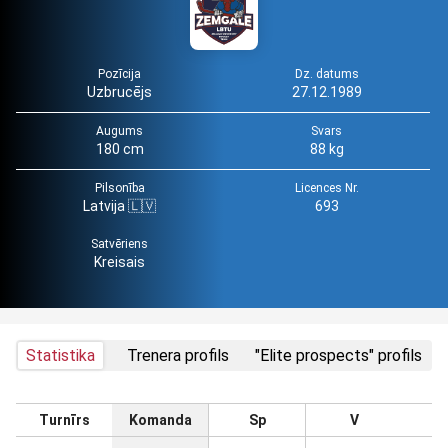
Pozīcija
Dz. datums
Uzbrucējs
27.12.1989
Augums
Svars
180 cm
88 kg
Pilsonība
Licences Nr.
Latvija 🇱🇻
693
Satvēriens
Kreisais
Statistika
Trenera profils
"Elite prospects" profils
Turnīrs
Komanda
Sp
V