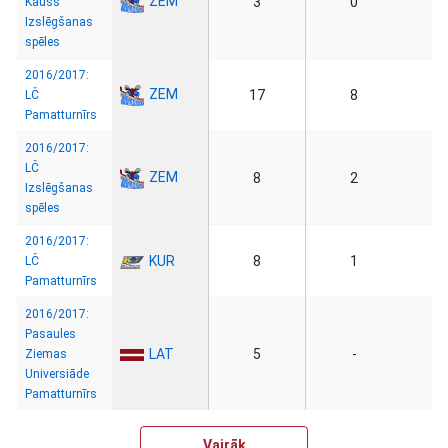
ZEM
3
0
Kauss
Izslēgšanas
spēles
2016/2017:
ZEM
17
8
LČ
Pamatturnīrs
2016/2017:
LČ
ZEM
8
2
Izslēgšanas
spēles
2016/2017:
KUR
8
1
LČ
Pamatturnīrs
2016/2017:
Pasaules
LAT
5
-
Ziemas
Universiāde
Pamatturnīrs
Vairāk