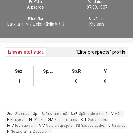
Pozīcija
Dz. datums
Aizsargs
07.09.1907
Pilsonība
Satvēriens
Latvija 🇱🇻 / Lielbritānija 🇬🇧
Kreisais
Izlases statistika
"Elite prospects" profils
Sez.
Sp.L.
Sp.P.
V
1
1
0
0
Sez.
Sezonas
Sp.L.
Spēles laukumā
Sp.P.
Spēles pieteikumā
V
Vārti
P
Piespēles
Pt.
Punkti
SM
Soda minūtes
Sp.L
Spēles laiks
Iel.V
Ielaistie vārti
VIV
Vārti vidēji spēlē
SS
Sausās spēles
U
Uzvaras
N
Neizšķirti
Z
Zaudējumi