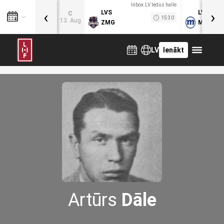
Inbox.LV ledus halle
‹
›
LVS
LVB
C
15:30
13. Aug
ZMG
MOG
LV
Ienākt
Artūrs
Dāle