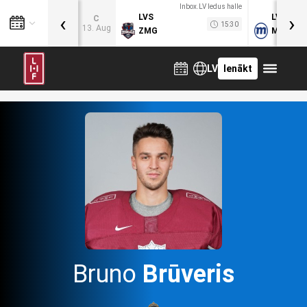
Inbox.LV ledus halle
‹
›
LVS
LVB
C
15:30
13. Aug
ZMG
MOG
LV
Ienākt
Bruno
Brūveris