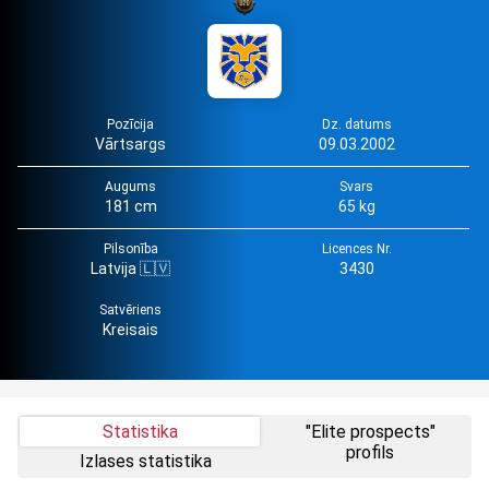
Pozīcija
Dz. datums
Vārtsargs
09.03.2002
Augums
Svars
181 cm
65 kg
Pilsonība
Licences Nr.
Latvija 🇱🇻
3430
Satvēriens
Kreisais
Statistika
"Elite prospects"
profils
Izlases statistika