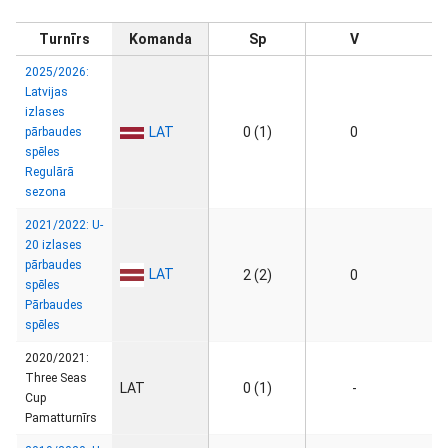
Turnīrs
Komanda
Sp
V
2025/2026:
Latvijas
izlases
LAT
0 (1)
0
pārbaudes
spēles
Regulārā
sezona
2021/2022: U-
20 izlases
pārbaudes
LAT
2 (2)
0
spēles
Pārbaudes
spēles
2020/2021:
Three Seas
LAT
0 (1)
-
Cup
Pamatturnīrs