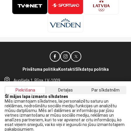
Privātuma politika
Kontakti
Sīkdatņu politika
Augšiela 1, Rīga, LV-1009
lhf@lhf.lv
Piekrišana
Detaļas
Par sīkdatnēm
+371 67565614
Šī mājas lapa izmanto sīkdatnes
Mēs izmantojam sīkdatnes, lai personalizētu saturu un
reklāmas, nodrošinātu sociālo mediju funkcijas un analizētu
Saņem jaunākās ziņas savā E-pastā:
mūsu datplūsmu. Mēs arī dalāmies ar informāciju par jūsu
vietnes izmantošanu ar mūsu sociālo mediju, reklāmas un
Pieteikties
analīzes partneriem, kuri to var apvienot ar citu informāciju, ko
esat viņiem snieguši, vai ko viņi ir ieguvuši no jūsu izmantotajiem
Piekrītu savai
datu apstrādei
pakalpojumiem.