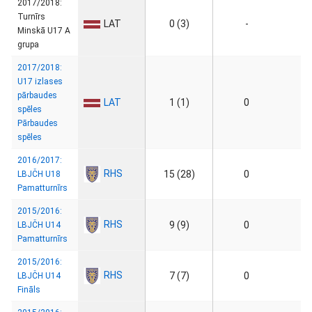
2017/2018:
Turnīrs
LAT
0 (3)
-
Minskā U17 A
grupa
2017/2018:
U17 izlases
pārbaudes
LAT
1 (1)
0
spēles
Pārbaudes
spēles
2016/2017:
RHS
15 (28)
0
LBJČH U18
Pamatturnīrs
2015/2016:
RHS
9 (9)
0
LBJČH U14
Pamatturnīrs
2015/2016:
RHS
7 (7)
0
LBJČH U14
Fināls