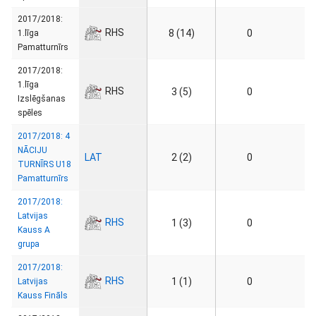
2017/2018:
RHS
8 (14)
0
1.līga
Pamatturnīrs
2017/2018:
1.līga
RHS
3 (5)
0
Izslēgšanas
spēles
2017/2018: 4
NĀCIJU
LAT
2 (2)
0
TURNĪRS U18
Pamatturnīrs
2017/2018:
Latvijas
RHS
1 (3)
0
Kauss A
grupa
2017/2018:
RHS
1 (1)
0
Latvijas
Kauss Fināls