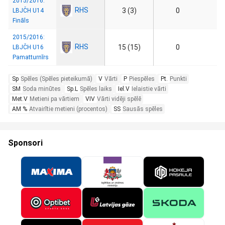
2015/2016:
RHS
3 (3)
0
LBJČH U14
Fināls
2015/2016:
RHS
15 (15)
0
LBJČH U16
Pamatturnīrs
Sp
Spēles (Spēles pieteikumā)
V
Vārti
P
Piespēles
Pt.
Punkti
SM
Soda minūtes
Sp.L
Spēles laiks
Iel.V
Ielaistie vārti
Met.V
Metieni pa vārtiem
VIV
Vārti vidēji spēlē
AM %
Atvairītie metieni (procentos)
SS
Sausās spēles
Sponsori