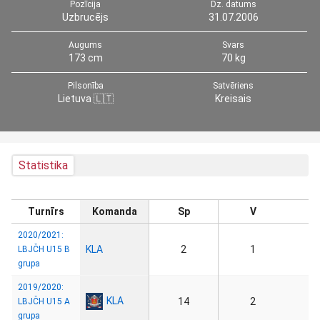
Pozīcija
Dz. datums
Uzbrucējs
31.07.2006
Augums
Svars
173 cm
70 kg
Pilsonība
Satvēriens
Lietuva 🇱🇹
Kreisais
Statistika
Turnīrs
Komanda
Sp
V
2020/2021:
KLA
2
1
LBJČH U15 B
grupa
2019/2020:
KLA
14
2
LBJČH U15 A
grupa