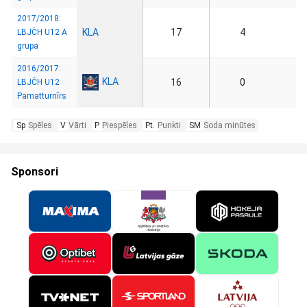
2017/2018:
KLA
17
4
LBJČH U12 A
grupa
2016/2017:
KLA
16
0
LBJČH U12
Pamatturnīrs
Sp
Spēles
V
Vārti
P
Piespēles
Pt.
Punkti
SM
Soda minūtes
Sponsori