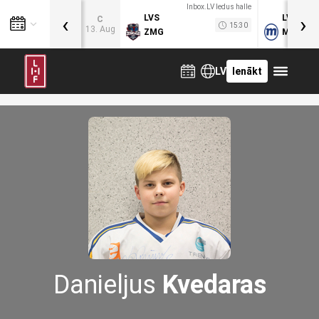
Inbox.LV ledus halle
‹
›
LVS
LVB
C
15:30
13. Aug
ZMG
MOG
LV
Ienākt
Danieljus
Kvedaras