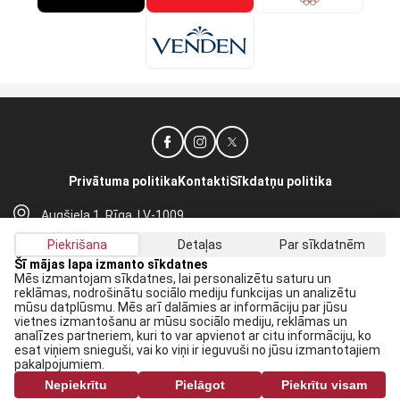
Privātuma politika
Kontakti
Sīkdatņu politika
Augšiela 1, Rīga, LV-1009
lhf@lhf.lv
Piekrišana
Detaļas
Par sīkdatnēm
+371 67565614
Šī mājas lapa izmanto sīkdatnes
Mēs izmantojam sīkdatnes, lai personalizētu saturu un
reklāmas, nodrošinātu sociālo mediju funkcijas un analizētu
Saņem jaunākās ziņas savā E-pastā:
mūsu datplūsmu. Mēs arī dalāmies ar informāciju par jūsu
vietnes izmantošanu ar mūsu sociālo mediju, reklāmas un
Pieteikties
analīzes partneriem, kuri to var apvienot ar citu informāciju, ko
esat viņiem snieguši, vai ko viņi ir ieguvuši no jūsu izmantotajiem
Piekrītu savai
datu apstrādei
pakalpojumiem.
Nepiekrītu
Pielāgot
Piekrītu visam
Visas tiesības rezervētas. Pārpublicēšanas gadījumā saite uz lhf.lv ir obligāta