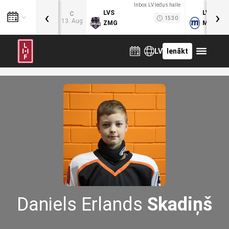
Inbox.LV ledus halle
‹
›
LVS
LVB
C
15:30
13. Aug
ZMG
MOG
LV
Ienākt
Daniels Erlands
Skadiņš