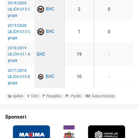
2019/2020:
BHC
2
0
LBJČH U13 C
grupa
2019/2020:
BHC
1
0
LBJČH U13 C
grupa
2018/2019:
BHC
19
-
LBJČH U11 A
grupa
2017/2018:
BHC
10
-
LBJČH U10 B
grupa
Sp
Spēles
V
Vārti
P
Piespēles
Pt.
Punkti
SM
Soda minūtes
Sponsori