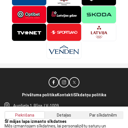
Privātuma politika
Kontakti
Sīkdatņu politika
Augšiela 1, Rīga, LV-1009
lhf@lhf.lv
Piekrišana
Detaļas
Par sīkdatnēm
+371 67565614
Šī mājas lapa izmanto sīkdatnes
Mēs izmantojam sīkdatnes, lai personalizētu saturu un