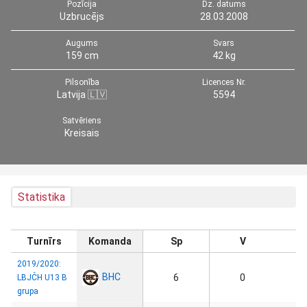
Pozīcija
Dz. datums
Uzbrucējs
28.03.2008
Augums
Svars
159 cm
42 kg
Pilsonība
Licences Nr.
Latvija 🇱🇻
5594
Satvēriens
Kreisais
Statistika
Turnīrs
Komanda
Sp
V
2019/2020:
BHC
6
0
LBJČH U13 B
grupa