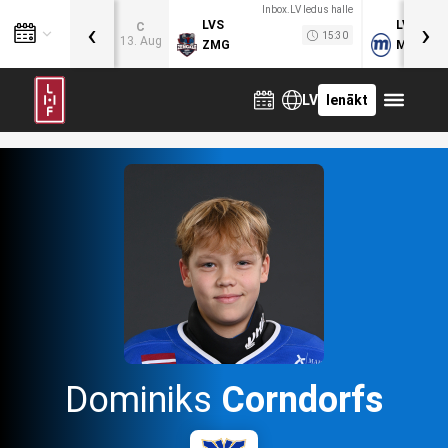
Inbox.LV ledus halle
‹
›
LVS
LVB
C
15:30
13. Aug
ZMG
MOG
LV
Ienākt
Dominiks
Corndorfs