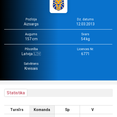
Pozīcija
Dz. datums
Aizsargs
12.03.2013
Augums
Svars
157 cm
54 kg
Pilsonība
Licences Nr.
Latvija 🇱🇻
6771
Satvēriens
Kreisais
Statistika
Turnīrs
Komanda
Sp
V