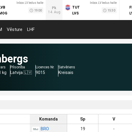
Inbox.LV ledus halle
Inbox.LV ledus halle
LVB
TUT
F
Pk
19:00
15:30
14. Aug
MOG
LVS
L
M
Vēsture
LHF
nbergs
vars
Pilsonība
Licences Nr.
Satvēriens
1 kg
Latvija 🇱🇻
9015
Kreisais
Komanda
Sp
V
BRO
19
-