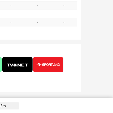
-
-
-
-
-
-
-
-
-
tnēm