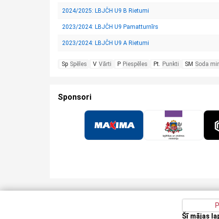
2024/2025: LBJČH U9 B Rietumi
2023/2024: LBJČH U9 Pamatturnīrs
2023/2024: LBJČH U9 A Rietumi
Sp
Spēles
V
Vārti
P
Piespēles
Pt.
Punkti
SM
Soda mi
Sponsori
P
Šī mājas l