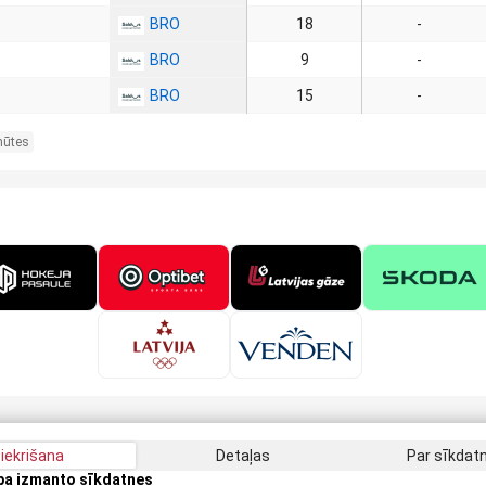
BRO
18
-
BRO
9
-
BRO
15
-
nūtes
iekrišana
Detaļas
Par sīkda
apa izmanto sīkdatnes