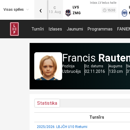
Inbox.LV ledus halle
‹
LVS
C
Visas spēles
15:30
13. Aug
ZMG
Turnīri
Izlases
Jaunumi
Programmas
FANIE
Francis
Raute
Pozīcija
Dz. datums
Augums
S
Uzbrucējs
02.11.2016
133 cm
3
Statistika
Turnīrs
2025/2026: LBJČH U10 Rietumi