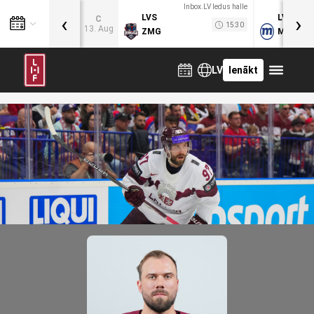
Inbox.LV ledus halle
‹
›
LVS
LVB
C
15:30
13. Aug
ZMG
MOG
LV
Ienākt