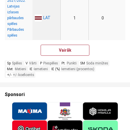
2021/2022:
Latvijas
izlases
LAT
1
0
pārbaudes
spēles
Pārbaudes
spēles
Vairāk
Sp
Spēles
V
Vārti
P
Piespēles
Pt.
Punkti
SM
Soda minūtes
Met.
Metieni
IE
Iemetieni
IE (%)
Iemetieni (procentos)
+/-
+/- koeficents
Sponsori