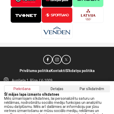
Privātuma politika
Kontakti
Sīkdatņu politika
Augšiela 1, Rīga, LV-1009
lhf@lhf.lv
Piekrišana
Detaļas
Par sīkdatnēm
+371 67565614
Šī mājas lapa izmanto sīkdatnes
Mēs izmantojam sīkdatnes, lai personalizētu saturu un
reklāmas, nodrošinātu sociālo mediju funkcijas un analizētu
Saņem jaunākās ziņas savā E-pastā:
mūsu datplūsmu. Mēs arī dalāmies ar informāciju par jūsu
vietnes izmantošanu ar mūsu sociālo mediju, reklāmas un
Pieteikties