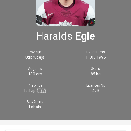
Haralds
Egle
Pozīcija
Dz. datums
Uzbrucējs
11.05.1996
Augums
Svars
180 cm
85 kg
Pilsonība
Licences Nr.
Latvija 🇱🇻
423
Satvēriens
Labais