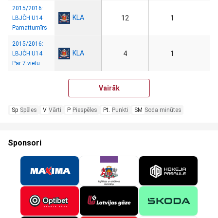
2015/2016:
KLA
12
1
LBJČH U14
Pamatturnīrs
2015/2016:
KLA
4
1
LBJČH U14
Par 7.vietu
Vairāk
Sp
Spēles
V
Vārti
P
Piespēles
Pt.
Punkti
SM
Soda minūtes
Sponsori