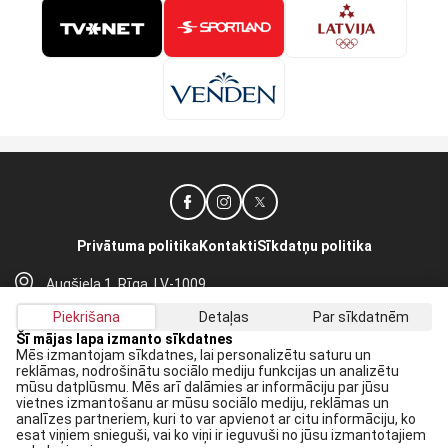
Privātuma politika
Kontakti
Sīkdatņu politika
Augšiela 1, Rīga, LV-1009
lhf@lhf.lv
Piekrišana
Detaļas
Par sīkdatnēm
+371 67565614
Šī mājas lapa izmanto sīkdatnes
Mēs izmantojam sīkdatnes, lai personalizētu saturu un
reklāmas, nodrošinātu sociālo mediju funkcijas un analizētu
Saņem jaunākās ziņas savā E-pastā:
mūsu datplūsmu. Mēs arī dalāmies ar informāciju par jūsu
vietnes izmantošanu ar mūsu sociālo mediju, reklāmas un
Pieteikties
analīzes partneriem, kuri to var apvienot ar citu informāciju, ko
esat viņiem snieguši, vai ko viņi ir ieguvuši no jūsu izmantotajiem
Piekrītu savai
datu apstrādei