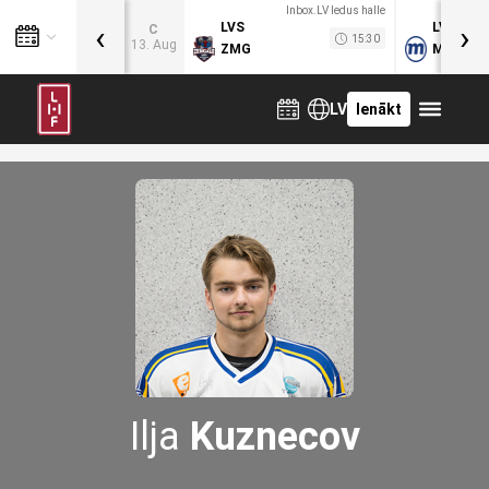
Inbox.LV ledus halle
‹
›
LVS
LVB
C
15:30
13. Aug
ZMG
MOG
LV
Ienākt
Ilja
Kuznecov