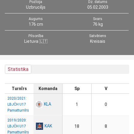
Pozīcija
Dz. datums
Uzbrucējs
05.02.2003
Augums
Svars
176 cm
76 kg
Pilsonība
Satvēriens
Lietuva 🇱🇹
Kreisais
Statistika
Turnīrs
Komanda
Sp
V
2020/2021:
KLA
1
0
LBJČH U17
Pamatturnīrs
2019/2020:
KAK
18
8
LBJČH U17
Pamatturnīrs