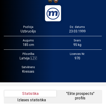
Pozīcija
Dz. datums
Uzbrucējs
23.03.1999
Augums
Svars
185 cm
95 kg
Pilsonība
Licences Nr.
Latvija 🇱🇻
970
Satvēriens
Kreisais
Statistika
"Elite prospects"
profils
Izlases statistika