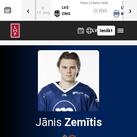
Inbox.LV ledus halle
‹
›
LVS
LVB
C
15:30
13. Aug
ZMG
MOG
LV
Ienākt
Jānis
Zemītis