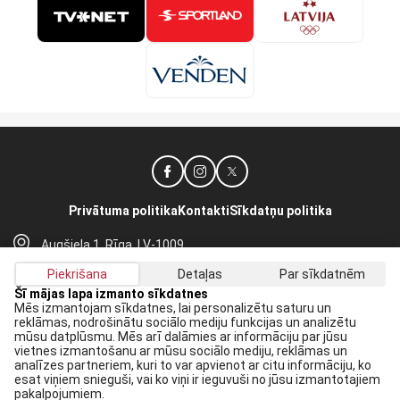
Privātuma politika
Kontakti
Sīkdatņu politika
Augšiela 1, Rīga, LV-1009
lhf@lhf.lv
Piekrišana
Detaļas
Par sīkdatnēm
+371 67565614
Šī mājas lapa izmanto sīkdatnes
Mēs izmantojam sīkdatnes, lai personalizētu saturu un
reklāmas, nodrošinātu sociālo mediju funkcijas un analizētu
Saņem jaunākās ziņas savā E-pastā:
mūsu datplūsmu. Mēs arī dalāmies ar informāciju par jūsu
vietnes izmantošanu ar mūsu sociālo mediju, reklāmas un
Pieteikties
analīzes partneriem, kuri to var apvienot ar citu informāciju, ko
esat viņiem snieguši, vai ko viņi ir ieguvuši no jūsu izmantotajiem
Piekrītu savai
datu apstrādei
pakalpojumiem.