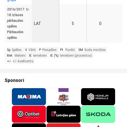
grupa
2016/2017: U-
18 Izlases
pārbaudes
LAT
5
0
spēles
Pārbaudes
spēles
Sp
Spēles
V
Vārti
P
Piespēles
Pt.
Punkti
SM
Soda minūtes
Met.
Metieni
IE
Iemetieni
IE (%)
Iemetieni (procentos)
+/-
+/- koeficents
Sponsori