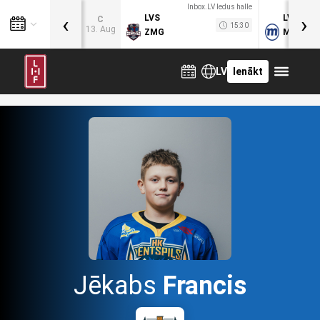
Inbox.LV ledus halle
‹
›
LVS
LVB
C
15:30
13. Aug
ZMG
MOG
LV
Ienākt
Jēkabs
Francis