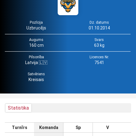
Pozīcija
Dz. datums
Uzbrucējs
01.10.2014
Augums
Svars
160 cm
63 kg
Pilsonība
Licences Nr.
Latvija 🇱🇻
7541
Satvēriens
Kreisais
Statistika
Turnīrs
Komanda
Sp
V