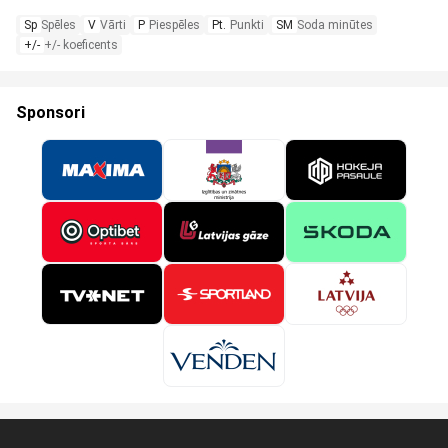
Sp
Spēles
V
Vārti
P
Piespēles
Pt.
Punkti
SM
Soda minūtes
+/-
+/- koeficents
Sponsori