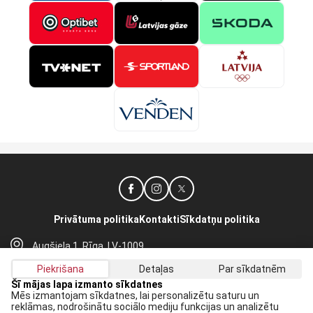
Privātuma politika
Kontakti
Sīkdatņu politika
Augšiela 1, Rīga, LV-1009
lhf@lhf.lv
Piekrišana
Detaļas
Par sīkdatnēm
+371 67565614
Šī mājas lapa izmanto sīkdatnes
Mēs izmantojam sīkdatnes, lai personalizētu saturu un
reklāmas, nodrošinātu sociālo mediju funkcijas un analizētu
Saņem jaunākās ziņas savā E-pastā: