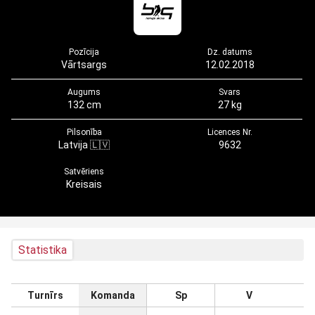
Pozīcija
Dz. datums
Vārtsargs
12.02.2018
Augums
Svars
132 cm
27 kg
Pilsonība
Licences Nr.
Latvija 🇱🇻
9632
Satvēriens
Kreisais
Statistika
Turnīrs
Komanda
Sp
V