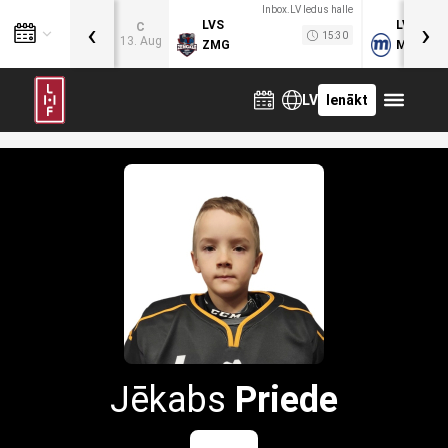
Inbox.LV ledus halle
‹
›
LVS
LVB
C
15:30
13. Aug
ZMG
MOG
LV
Ienākt
Jēkabs
Priede