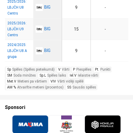
2025/2026:
BIG
9
-
LBJČH U8
Centrs
2025/2026:
BIG
15
-
LBJČH U9
Centrs
2024/2025:
BIG
9
-
LBJČH U8 A
grupa
Sp
Spēles (Spēles pieteikumā)
V
Vārti
P
Piespēles
Pt.
Punkti
SM
Soda minūtes
Sp.L
Spēles laiks
Iel.V
Ielaistie vārti
Met.V
Metieni pa vārtiem
VIV
Vārti vidēji spēlē
AM %
Atvairītie metieni (procentos)
SS
Sausās spēles
Sponsori