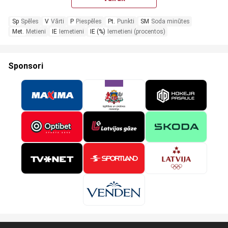
Sp
Spēles
V
Vārti
P
Piespēles
Pt.
Punkti
SM
Soda minūtes
Met.
Metieni
IE
Iemetieni
IE (%)
Iemetieni (procentos)
Sponsori