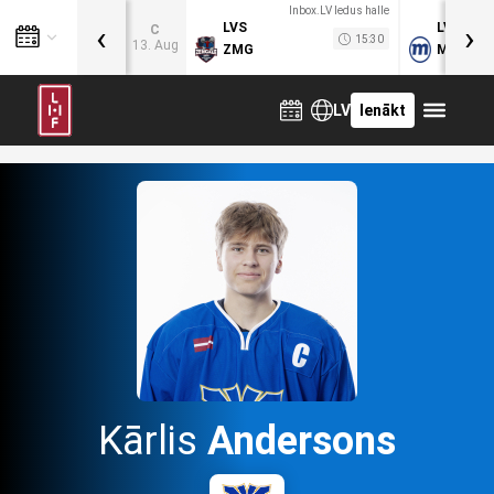
Inbox.LV ledus halle
‹
›
LVS
LVB
C
15:30
13. Aug
ZMG
MOG
LV
Ienākt
Kārlis
Andersons