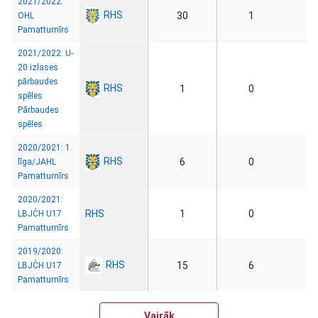
2021/2022:
RHS
30
1
OHL
Pamatturnīrs
2021/2022: U-
20 izlases
pārbaudes
RHS
1
0
spēles
Pārbaudes
spēles
2020/2021: 1.
RHS
6
0
līga/JAHL
Pamatturnīrs
2020/2021:
RHS
1
0
LBJČH U17
Pamatturnīrs
2019/2020:
RHS
15
6
LBJČH U17
Pamatturnīrs
Vairāk