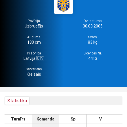
Pozīcija
Dz. datums
Uzbrucējs
30.03.2005
Augums
Svars
180 cm
83 kg
Pilsonība
Licences Nr.
Latvija 🇱🇻
4413
Satvēriens
Kreisais
Statistika
Turnīrs
Komanda
Sp
V