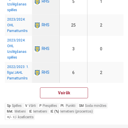
RHS
5
1
Izslēgšanas
spēles
2023/2024:
RHS
25
2
OHL
Pamatturnīrs
2023/2024:
OHL
RHS
3
0
Izslēgšanas
spēles
2022/2023: 1.
RHS
6
2
līga/JAHL
Pamatturnīrs
Vairāk
Sp
Spēles
V
Vārti
P
Piespēles
Pt.
Punkti
SM
Soda minūtes
Met.
Metieni
IE
Iemetieni
IE (%)
Iemetieni (procentos)
+/-
+/- koeficents