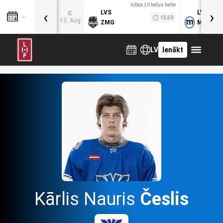
Inbox.LV ledus halle
‹
›
LVS
LVB
C
15:30
13. Aug
ZMG
MOG
LV
Ienākt
Kārlis Nauris
Česlis