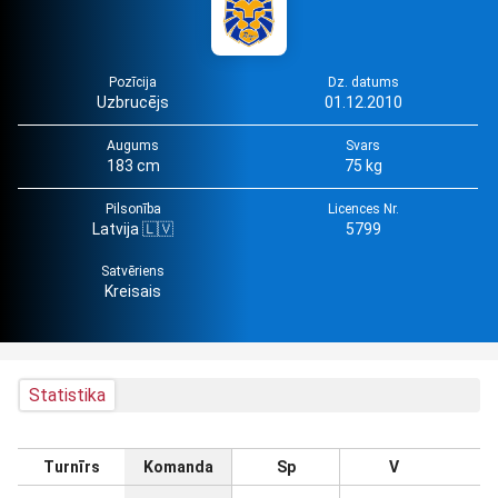
Pozīcija
Dz. datums
Uzbrucējs
01.12.2010
Augums
Svars
183 cm
75 kg
Pilsonība
Licences Nr.
Latvija 🇱🇻
5799
Satvēriens
Kreisais
Statistika
Turnīrs
Komanda
Sp
V