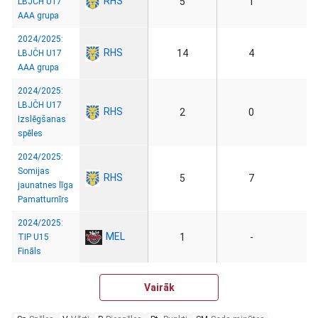
RHS
5
1
LBJČH U17
AAA grupa
2024/2025:
RHS
14
4
LBJČH U17
AAA grupa
2024/2025:
LBJČH U17
RHS
2
0
Izslēgšanas
spēles
2024/2025:
Somijas
RHS
5
7
jaunatnes līga
Pamatturnīrs
2024/2025:
MEL
1
-
TIP U15
Fināls
Vairāk