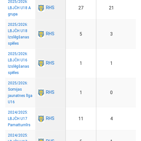
2025/2026:
RHS
27
21
LBJČH U18 A
grupa
2025/2026:
LBJČH U18
RHS
5
3
Izslēgšanas
spēles
2025/2026:
LBJČH U16
RHS
1
1
Izslēgšanas
spēles
2025/2026:
Somijas
RHS
1
0
jaunatnes līga
U16
2024/2025:
RHS
11
4
LBJČH U17
Pamatturnīrs
2024/2025: