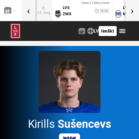
Inbox.LV ledus halle
‹
›
LVS
LVB
C
15:30
13. Aug
ZMG
MOG
LV
Ienākt
Kirills
Sušencevs