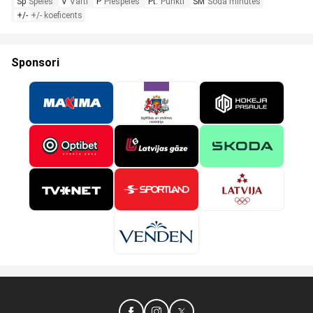
Sp
Spēles
V
Vārti
P
Piespēles
Pt.
Punkti
SM
Soda minūtes
+/-
+/- koeficents
Sponsori