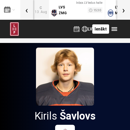
Inbox.LV ledus halle
‹
›
LVS
LVB
C
15:30
13. Aug
ZMG
MOG
LV
Ienākt
Kirils
Šavlovs