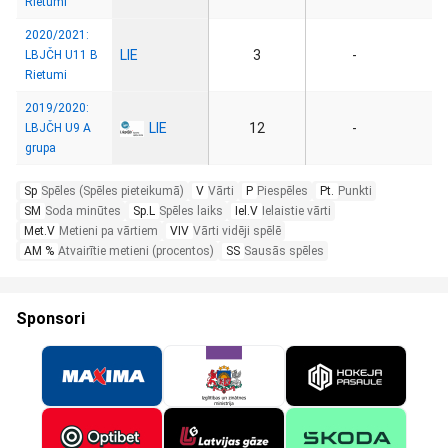
Rietumi
2020/2021:
LIE
3
-
LBJČH U11 B
Rietumi
2019/2020:
LIE
12
-
LBJČH U9 A
grupa
Sp
Spēles (Spēles pieteikumā)
V
Vārti
P
Piespēles
Pt.
Punkti
SM
Soda minūtes
Sp.L
Spēles laiks
Iel.V
Ielaistie vārti
Met.V
Metieni pa vārtiem
VIV
Vārti vidēji spēlē
AM %
Atvairītie metieni (procentos)
SS
Sausās spēles
Sponsori