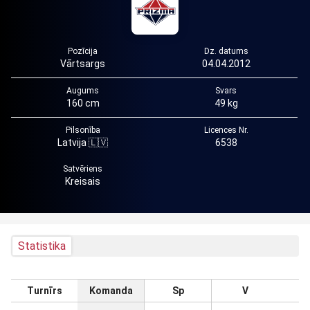
Pozīcija
Dz. datums
Vārtsargs
04.04.2012
Augums
Svars
160 cm
49 kg
Pilsonība
Licences Nr.
Latvija 🇱🇻
6538
Satvēriens
Kreisais
Statistika
Turnīrs
Komanda
Sp
V