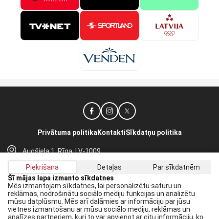
Privātuma politika
Kontakti
Sīkdatņu politika
Augšiela 1, Rīga, LV-1009
lhf@lhf.lv
Piekrišana
Detaļas
Par sīkdatnēm
+371 67565614
Šī mājas lapa izmanto sīkdatnes
Mēs izmantojam sīkdatnes, lai personalizētu saturu un
reklāmas, nodrošinātu sociālo mediju funkcijas un analizētu
Saņem jaunākās ziņas savā E-pastā:
mūsu datplūsmu. Mēs arī dalāmies ar informāciju par jūsu
vietnes izmantošanu ar mūsu sociālo mediju, reklāmas un
Pieteikties
analīzes partneriem, kuri to var apvienot ar citu informāciju, ko