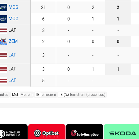
MOG
21
0
2
2
MOG
6
0
1
1
LAT
3
-
-
-
ZEM
2
0
0
0
LAT
3
-
-
-
LAT
3
0
1
1
LAT
5
-
-
-
nūtes
Met.
Metieni
IE
Iemetieni
IE (%)
Iemetieni (procentos)