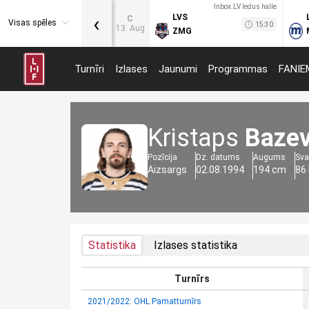
Inbox.LV ledus halle
‹
LVS
C
Visas spēles
15:30
13. Aug
ZMG
Turnīri
Izlases
Jaunumi
Programmas
FANIE
Kristaps
Bazev
Pozīcija
Dz. datums
Augums
Sva
Aizsargs
02.08.1994
194 cm
86
Statistika
Izlases statistika
Turnīrs
2021/2022: OHL Pamatturnīrs