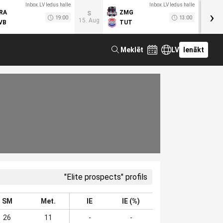
Inbox.LV ledus halle
Inbox.LV ledus halle
›
RA
ZMG
M
S
19:00
13:00
15. Aug
VB
TUT
F
Meklēt
LV
Ienākt
"Elite prospects" profils
SM
Met.
IE
IE (%)
26
11
-
-