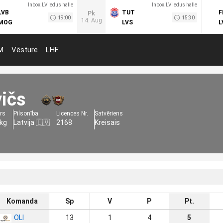
Inbox.LV ledus halle
Inbox.LV ledus halle
LVB
TUT
F
Pk
19:00
15:30
14. Aug
MOG
LVS
L
M
Vēsture
LHF
ičs
rs
Pilsonība
Licences Nr.
Satvēriens
 kg
Latvija 🇱🇻
2168
Kreisais
Komanda
Sp
V
P
Pt.
OLI
13
1
4
5