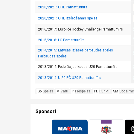
2020/2021: OHL Pamatturnīrs
2020/2021: OHL Izslēgšanas spēles
2016/2017: Euro Ice Hockey Challenge Pamatturnīrs
2015/2016: LČ Pamatturnīrs
2014/2015: Latvijas izlases pārbaudes spēles
Pārbaudes spēles
2013/2014: Federācijas kauss U20 Pamatturnīrs
2013/2014: U-20 PČ U20 Pamatturnīrs
Sp
Spēles
V
Vārti
P
Piespēles
Pt.
Punkti
SM
Soda mi
Sponsori