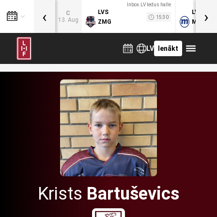
Inbox.LV ledus halle
‹
›
LVS
LVB
C
15:30
13. Aug
ZMG
MOG
LV
Ienākt
Krists
Bartuševics