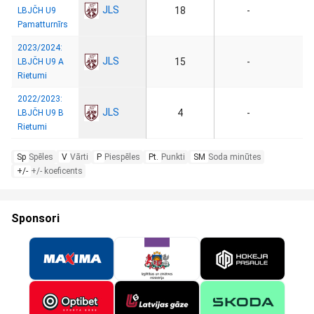
JLS
18
-
LBJČH U9
Pamatturnīrs
2023/2024:
JLS
15
-
LBJČH U9 A
Rietumi
2022/2023:
JLS
4
-
LBJČH U9 B
Rietumi
Sp
Spēles
V
Vārti
P
Piespēles
Pt.
Punkti
SM
Soda minūtes
+/-
+/- koeficents
Sponsori