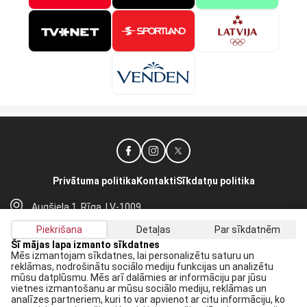
Privātuma politika
Kontakti
Sīkdatņu politika
Augšiela 1, Rīga, LV-1009
lhf@lhf.lv
Piekrišana
Detaļas
Par sīkdatnēm
+371 67565614
Šī mājas lapa izmanto sīkdatnes
Mēs izmantojam sīkdatnes, lai personalizētu saturu un
reklāmas, nodrošinātu sociālo mediju funkcijas un analizētu
Saņem jaunākās ziņas savā E-pastā:
mūsu datplūsmu. Mēs arī dalāmies ar informāciju par jūsu
vietnes izmantošanu ar mūsu sociālo mediju, reklāmas un
Pieteikties
analīzes partneriem, kuri to var apvienot ar citu informāciju, ko