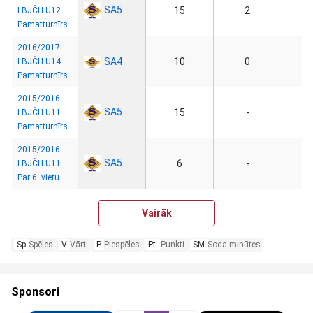
SA5
15
2
LBJČH U12
Pamatturnīrs
2016/2017:
SA4
10
0
LBJČH U14
Pamatturnīrs
2015/2016:
SA5
15
-
LBJČH U11
Pamatturnīrs
2015/2016:
SA5
6
-
LBJČH U11
Par 6. vietu
Vairāk
Sp
Spēles
V
Vārti
P
Piespēles
Pt.
Punkti
SM
Soda minūtes
Sponsori