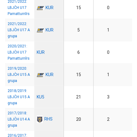
2021/2022:
KUR
15
0
LBJČH U17
Pamatturnīrs
2021/2022:
KUR
5
1
LBJČH U17 A
grupa
2020/2021:
KUR
6
0
LBJČH U17
Pamatturnīrs
2019/2020:
KUR
15
1
LBJČH U15 A
grupa
2018/2019:
KU5
21
3
LBJČH U15 A
grupa
2017/2018:
RHS
20
2
LBJČH U14 A
grupa
2016/2017: