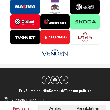
Privātuma politika
Kontakti
Sīkdatņu politika
Augšiela 1, Rīga, LV-1009
lhf@lhf.lv
Piekrišana
Detaļas
Par sīkdatnēm