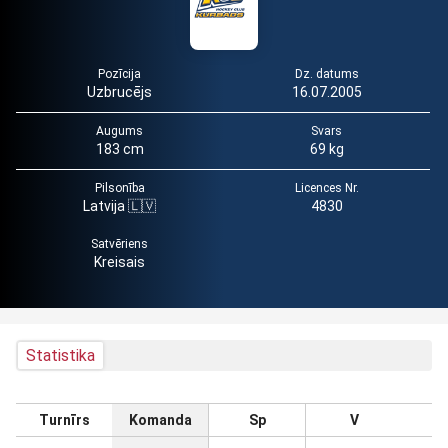
Pozīcija
Dz. datums
Uzbrucējs
16.07.2005
Augums
Svars
183 cm
69 kg
Pilsonība
Licences Nr.
Latvija 🇱🇻
4830
Satvēriens
Kreisais
Statistika
Turnīrs
Komanda
Sp
V