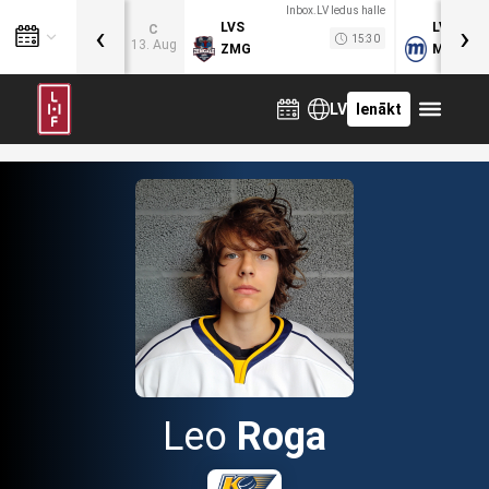
Inbox.LV ledus halle
‹
›
LVS
LVB
C
15:30
13. Aug
ZMG
MOG
LV
Ienākt
Leo
Roga