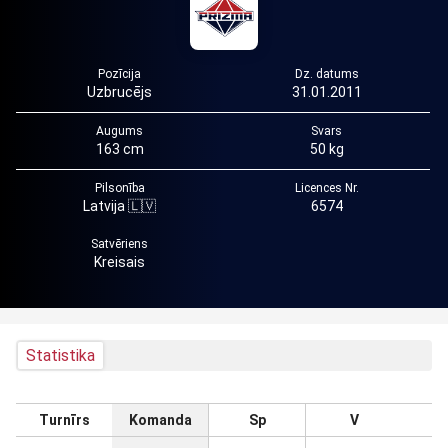
Pozīcija
Dz. datums
Uzbrucējs
31.01.2011
Augums
Svars
163 cm
50 kg
Pilsonība
Licences Nr.
Latvija 🇱🇻
6574
Satvēriens
Kreisais
Statistika
Turnīrs
Komanda
Sp
V