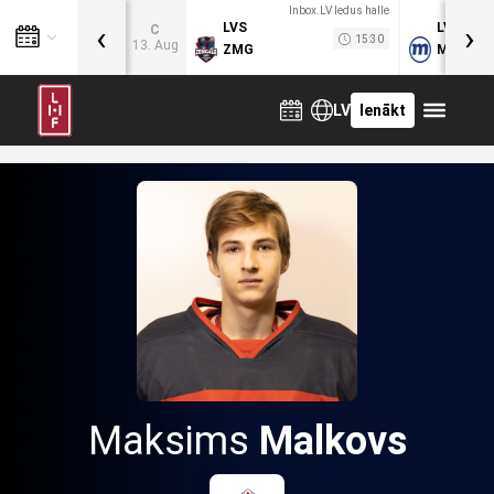
Inbox.LV ledus halle
‹
›
LVS
LVB
C
15:30
13. Aug
ZMG
MOG
LV
Ienākt
Maksims
Malkovs