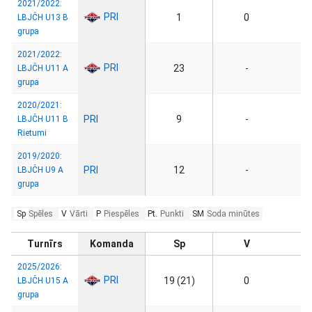
2021/2022:
PRI
1
0
LBJČH U13 B
grupa
2021/2022:
PRI
23
-
LBJČH U11 A
grupa
2020/2021:
PRI
9
-
LBJČH U11 B
Rietumi
2019/2020:
PRI
12
-
LBJČH U9 A
grupa
Sp
Spēles
V
Vārti
P
Piespēles
Pt.
Punkti
SM
Soda minūtes
Turnīrs
Komanda
Sp
V
2025/2026:
PRI
19 (21)
0
LBJČH U15 A
grupa