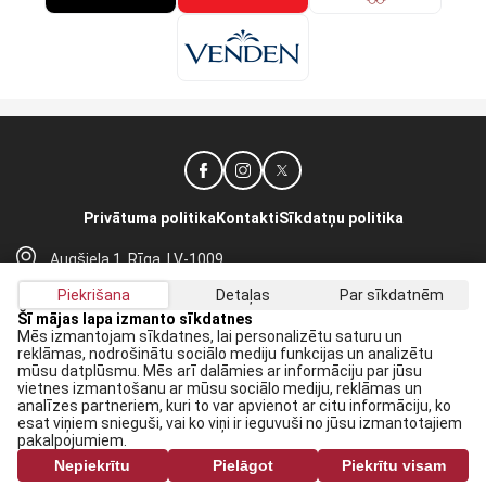
Privātuma politika
Kontakti
Sīkdatņu politika
Augšiela 1, Rīga, LV-1009
lhf@lhf.lv
Piekrišana
Detaļas
Par sīkdatnēm
+371 67565614
Šī mājas lapa izmanto sīkdatnes
Mēs izmantojam sīkdatnes, lai personalizētu saturu un
reklāmas, nodrošinātu sociālo mediju funkcijas un analizētu
Saņem jaunākās ziņas savā E-pastā:
mūsu datplūsmu. Mēs arī dalāmies ar informāciju par jūsu
vietnes izmantošanu ar mūsu sociālo mediju, reklāmas un
Pieteikties
analīzes partneriem, kuri to var apvienot ar citu informāciju, ko
esat viņiem snieguši, vai ko viņi ir ieguvuši no jūsu izmantotajiem
Piekrītu savai
datu apstrādei
pakalpojumiem.
Nepiekrītu
Pielāgot
Piekrītu visam
Visas tiesības rezervētas. Pārpublicēšanas gadījumā saite uz lhf.lv ir obligāta