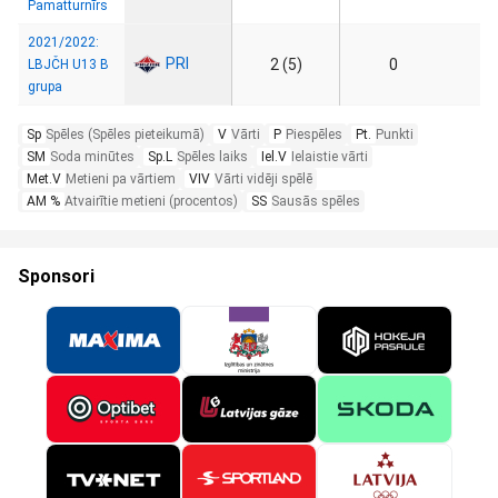
Pamatturnīrs
2021/2022:
PRI
2 (5)
0
LBJČH U13 B
grupa
Sp
Spēles (Spēles pieteikumā)
V
Vārti
P
Piespēles
Pt.
Punkti
SM
Soda minūtes
Sp.L
Spēles laiks
Iel.V
Ielaistie vārti
Met.V
Metieni pa vārtiem
VIV
Vārti vidēji spēlē
AM %
Atvairītie metieni (procentos)
SS
Sausās spēles
Sponsori