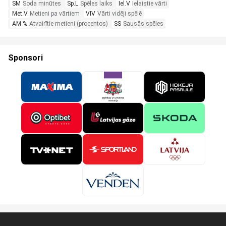
SM
Soda minūtes
Sp.L
Spēles laiks
Iel.V
Ielaistie vārti
Met.V
Metieni pa vārtiem
VIV
Vārti vidēji spēlē
AM %
Atvairītie metieni (procentos)
SS
Sausās spēles
Sponsori