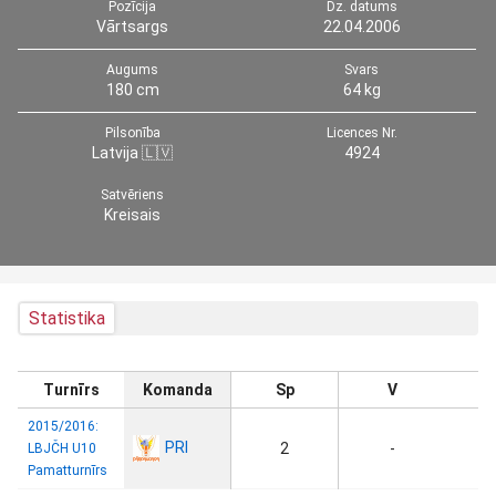
Pozīcija
Dz. datums
Vārtsargs
22.04.2006
Augums
Svars
180 cm
64 kg
Pilsonība
Licences Nr.
Latvija 🇱🇻
4924
Satvēriens
Kreisais
Statistika
Turnīrs
Komanda
Sp
V
2015/2016:
PRI
2
-
LBJČH U10
Pamatturnīrs