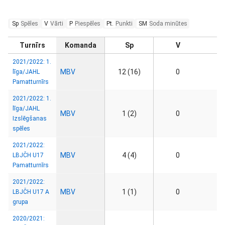
Sp
Spēles
V
Vārti
P
Piespēles
Pt.
Punkti
SM
Soda minūtes
Turnīrs
Komanda
Sp
V
2021/2022: 1.
MBV
12 (16)
0
līga/JAHL
Pamatturnīrs
2021/2022: 1.
līga/JAHL
MBV
1 (2)
0
Izslēgšanas
spēles
2021/2022:
MBV
4 (4)
0
LBJČH U17
Pamatturnīrs
2021/2022:
MBV
1 (1)
0
LBJČH U17 A
grupa
2020/2021: