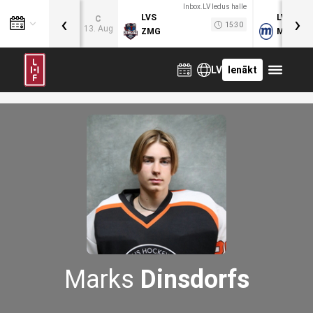
Inbox.LV ledus halle
‹
›
LVS
LVB
C
15:30
13. Aug
ZMG
MOG
LV
Ienākt
Marks
Dinsdorfs