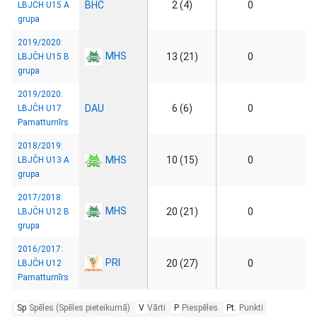
BHC
2 (4)
0
LBJČH U15 A
grupa
2019/2020:
MHS
13 (21)
0
LBJČH U15 B
grupa
2019/2020:
DAU
6 (6)
0
LBJČH U17
Pamatturnīrs
2018/2019:
MHS
10 (15)
0
LBJČH U13 A
grupa
2017/2018:
MHS
20 (21)
0
LBJČH U12 B
grupa
2016/2017:
PRI
20 (27)
0
LBJČH U12
Pamatturnīrs
Sp
Spēles (Spēles pieteikumā)
V
Vārti
P
Piespēles
Pt.
Punkti