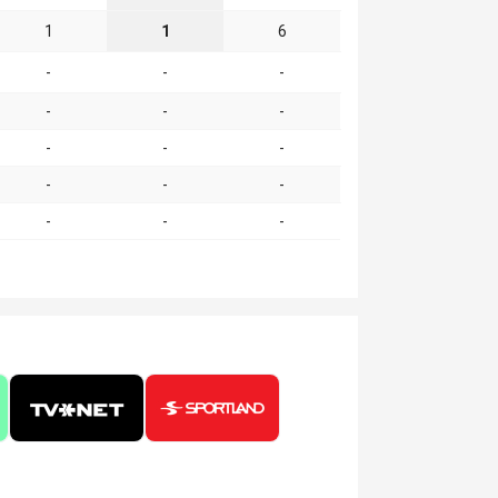
1
1
6
-
-
-
-
-
-
-
-
-
-
-
-
-
-
-