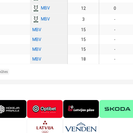
MBV
12
0
MBV
3
-
MBV
15
-
MBV
15
-
MBV
15
-
MBV
18
-
nūtes