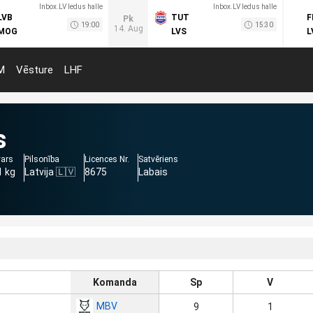
Inbox.LV ledus halle
Inbox.LV ledus halle
LVB
TUT
F
Pk
19:00
15:30
14. Aug
MOG
LVS
L
M
Vēsture
LHF
s
vars
Pilsonība
Licences Nr.
Satvēriens
1 kg
Latvija 🇱🇻
8675
Labais
Komanda
Sp
V
MBV
9
1