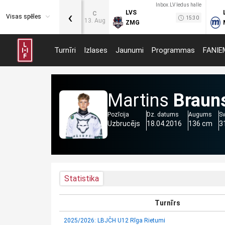
Inbox.LV ledus halle
‹
LVS
C
Visas spēles
15:30
13. Aug
ZMG
Turnīri
Izlases
Jaunumi
Programmas
FANIE
Martins
Braun
Pozīcija
Dz. datums
Augums
S
Uzbrucējs
18.04.2016
136 cm
3
Statistika
Turnīrs
2025/2026: LBJČH U12 Rīga Rietumi