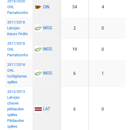
2019/2020:
DIN
34
4
OHL
Pamatturnīrs
2017/2018:
MOG
2
0
Latvijas
Kauss Fināls
2017/2018:
MOG
19
0
OHL
Pamatturnīrs
2017/2018:
OHL
MOG
6
1
Izslēgšanas
spēles
2012/2013:
Latvijas
izlases
LAT
6
0
pārbaudes
spēles
Pārbaudes
spēles