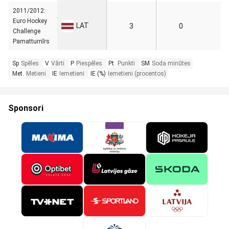
2011/2012:
Euro Hockey
LAT
3
0
Challenge
Pamatturnīrs
Sp
Spēles
V
Vārti
P
Piespēles
Pt.
Punkti
SM
Soda minūtes
Met.
Metieni
IE
Iemetieni
IE (%)
Iemetieni (procentos)
Sponsori