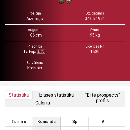
Pozīcija
Dz. datums
Aizsargs
04.05.1991
Augums
Svars
186 cm
95 kg
Pilsonība
Licences Nr.
Latvija 🇱🇻
1539
Satvēriens
Kreisais
Statistika
Izlases statistika
"Elite prospects"
profils
Galerija
Turnīrs
Komanda
Sp
V