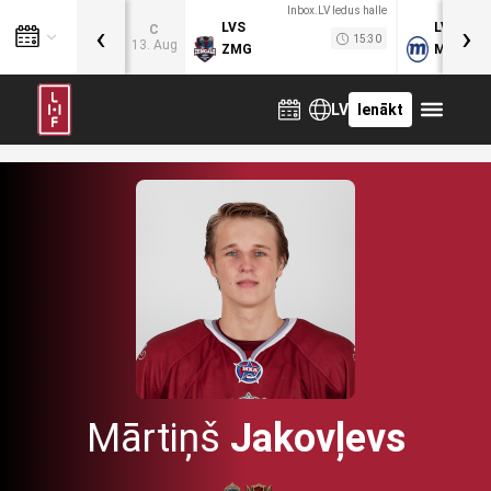
Inbox.LV ledus halle
‹
›
LVS
LVB
C
15:30
13. Aug
ZMG
MOG
LV
Ienākt
Mārtiņš
Jakovļevs