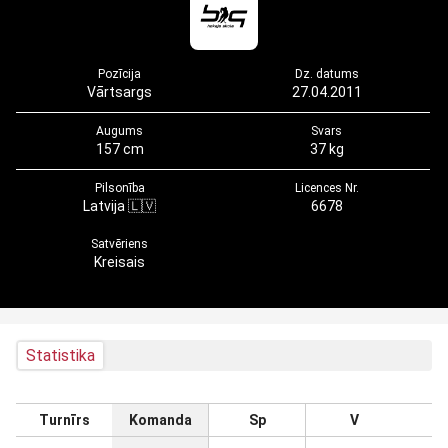
Pozīcija
Dz. datums
Vārtsargs
27.04.2011
Augums
Svars
157 cm
37 kg
Pilsonība
Licences Nr.
Latvija 🇱🇻
6678
Satvēriens
Kreisais
Statistika
Turnīrs
Komanda
Sp
V