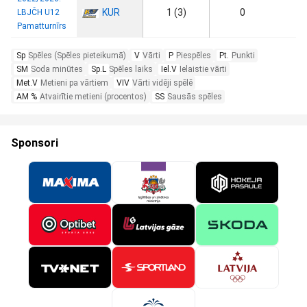
KUR
1 (3)
0
LBJČH U12
Pamatturnīrs
Sp
Spēles (Spēles pieteikumā)
V
Vārti
P
Piespēles
Pt.
Punkti
SM
Soda minūtes
Sp.L
Spēles laiks
Iel.V
Ielaistie vārti
Met.V
Metieni pa vārtiem
VIV
Vārti vidēji spēlē
AM %
Atvairītie metieni (procentos)
SS
Sausās spēles
Sponsori