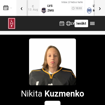
Inbox.LV ledus halle
‹
›
LVS
LVB
C
15:30
13. Aug
ZMG
MOG
LV
Ienākt
Nikita
Kuzmenko