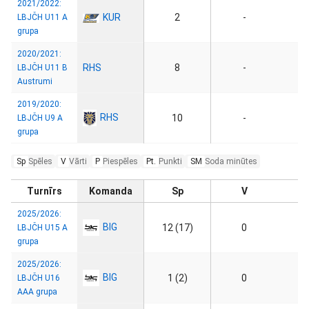
2021/2022:
KUR
2
-
LBJČH U11 A
grupa
2020/2021:
RHS
8
-
LBJČH U11 B
Austrumi
2019/2020:
RHS
10
-
LBJČH U9 A
grupa
Sp
Spēles
V
Vārti
P
Piespēles
Pt.
Punkti
SM
Soda minūtes
Turnīrs
Komanda
Sp
V
2025/2026:
BIG
12 (17)
0
LBJČH U15 A
grupa
2025/2026:
BIG
1 (2)
0
LBJČH U16
AAA grupa