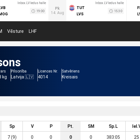
Inbox.LV ledus halle
Inbox.LV ledus halle
LVB
TUT
F
Pk
19:00
15:30
14. Aug
MOG
LVS
L
M
Vēsture
LHF
sons
vars
Pilsonība
Licences Nr.
Satvēriens
3 kg
Latvija 🇱🇻
4014
Kreisais
Sp
V
P
Pt.
SM
Sp.L
Iel.
7 (9)
0
0
0
0
383:05
25