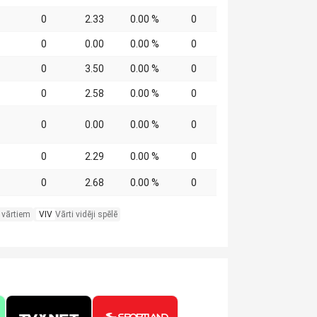
0
2.33
0.00 %
0
0
0.00
0.00 %
0
0
3.50
0.00 %
0
0
2.58
0.00 %
0
0
0.00
0.00 %
0
0
2.29
0.00 %
0
0
2.68
0.00 %
0
 vārtiem
VIV
Vārti vidēji spēlē