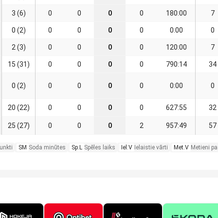
3 (6)
0
0
0
0
180:00
7
0 (2)
0
0
0
0
0:00
0
2 (3)
0
0
0
0
120:00
7
15 (31)
0
0
0
0
790:14
34
0 (2)
0
0
0
0
0:00
0
20 (22)
0
0
0
0
627:55
32
25 (27)
0
0
0
2
957:49
57
unkti
SM
Soda minūtes
Sp.L
Spēles laiks
Iel.V
Ielaistie vārti
Met.V
Metieni pa