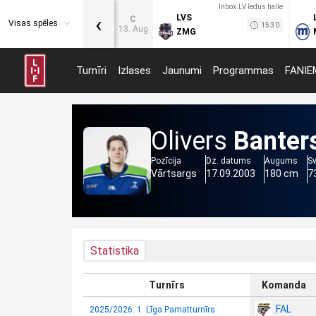
Inbox.LV ledus halle
‹
LVS
C
Visas spēles
15:30
13. Aug
ZMG
Turnīri
Izlases
Jaunumi
Programmas
FANIE
Olivers
Banter
Pozīcija
Dz. datums
Augums
S
Vārtsargs
17.09.2003
180 cm
7
Statistika
Turnīrs
Komanda
FAL
2025/2026: 1. Līga Pamatturnīrs