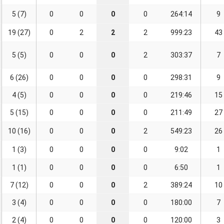
5 (7)
0
0
0
0
264:14
9
19 (27)
0
2
2
2
999:23
43
5 (5)
0
0
0
2
303:37
7
6 (26)
0
0
0
0
298:31
9
4 (5)
0
0
0
0
219:46
15
5 (15)
0
0
0
0
211:49
27
10 (16)
0
0
0
2
549:23
26
1 (3)
0
0
0
0
9:02
1
1 (1)
0
0
0
0
6:50
1
7 (12)
0
0
0
2
389:24
10
3 (4)
0
0
0
0
180:00
7
2 (4)
0
0
0
0
120:00
3