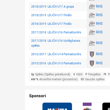
RHS
2018/2019: LBJČH U17 A grupa
RHS
2018/2019: LBJČH U17 Fināls
RHS
2018/2019: LBJČH U17 Fināls
RHS
2017/2018: LBJČH U16 Pamatturnīrs
2017/2018: LBJČH U16 Izslēgšanas
RHS
spēles
RHS
2016/2017: LBJČH U14 Pamatturnīrs
RHS
2015/2016: LBJČH U13 Pamatturnīrs
Sp
Spēles (Spēles pieteikumā)
V
Vārti
P
Piespēles
Pt.
P
AM %
Atvairītie metieni (procentos)
SS
Sausās spēles
Sponsori