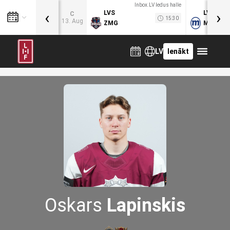
Inbox.LV ledus halle
‹
›
LVS
LVB
C
15:30
13. Aug
ZMG
MOG
LV
Ienākt
Oskars
Lapinskis