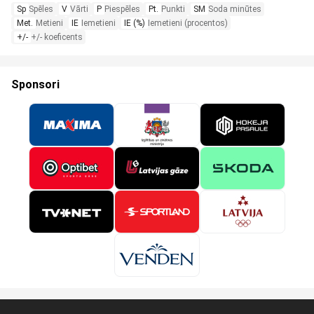
Sp
Spēles
V
Vārti
P
Piespēles
Pt.
Punkti
SM
Soda minūtes
Met.
Metieni
IE
Iemetieni
IE (%)
Iemetieni (procentos)
+/-
+/- koeficents
Sponsori