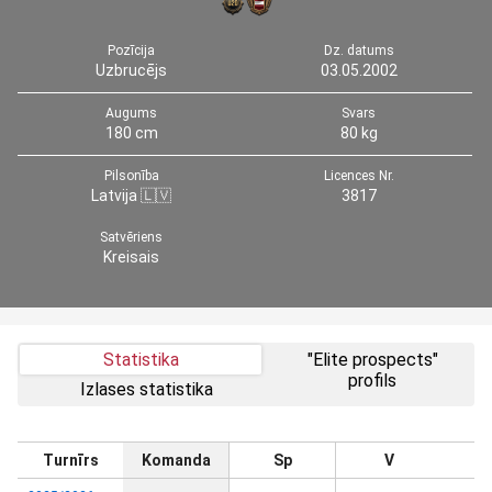
Pozīcija
Dz. datums
Uzbrucējs
03.05.2002
Augums
Svars
180 cm
80 kg
Pilsonība
Licences Nr.
Latvija 🇱🇻
3817
Satvēriens
Kreisais
Statistika
"Elite prospects"
profils
Izlases statistika
Turnīrs
Komanda
Sp
V