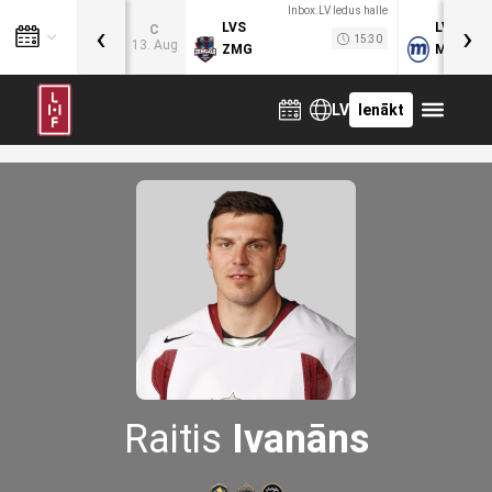
Inbox.LV ledus halle
‹
›
LVS
LVB
C
15:30
13. Aug
ZMG
MOG
LV
Ienākt
Raitis
Ivanāns