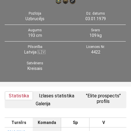
Pozīcija
Dz. datums
Uzbrucējs
03.01.1979
Augums
Svars
193 cm
109 kg
Pilsonība
Licences Nr.
Latvija 🇱🇻
4422
Satvēriens
Kreisais
Statistika
Izlases statistika
"Elite prospects"
profils
Galerija
Turnīrs
Komanda
Sp
V