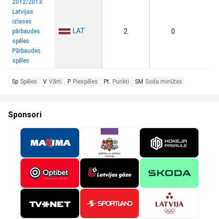
2012/2013:
Latvijas
izlases
LAT
2
0
pārbaudes
spēles
Pārbaudes
spēles
Sp
Spēles
V
Vārti
P
Piespēles
Pt.
Punkti
SM
Soda minūtes
Sponsori