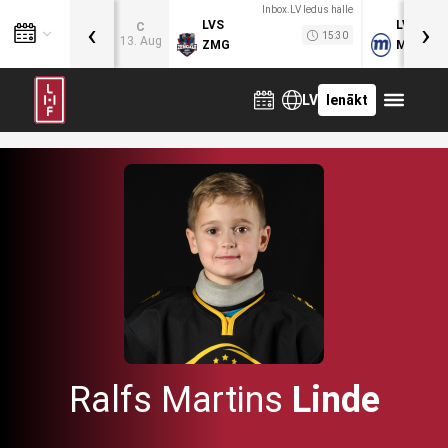
Inbox.LV ledus halle
‹
›
LVS
LVB
C
15:30
13. Aug
ZMG
MOG
LV
Ienākt
Ralfs Martins
Linde