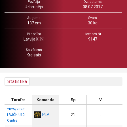
Pozīcija
Dz. datums
Uzbrucējs
08.07.2017
Augums
Svars
137 cm
30 kg
Pilsonība
Licences Nr.
Latvija 🇱🇻
9147
Satvēriens
Kreisais
Statistika
Turnīrs
Komanda
Sp
V
2025/2026:
PLA
21
-
LBJČH U10
Centrs