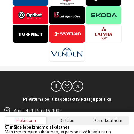
Privātuma politika
Kontakti
Sīkdatņu politika
Augšiela 1, Rīga, LV-1009
lhf@lhf.lv
Piekrišana
Detaļas
Par sīkdatnēm
+371 67565614
Šī mājas lapa izmanto sīkdatnes
Mēs izmantojam sīkdatnes, lai personalizētu saturu un