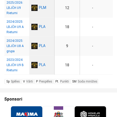
2025/2026:
PLM
12
-
LBJČH U9
Rietumi
2024/2025:
PLA
18
-
LBJČH U9 A
Rietumi
2024/2025:
PLA
9
-
LBJČH U8 A
grupa
2023/2024:
PLA
18
-
LBJČH U9 B
Rietumi
Sp
Spēles
V
Vārti
P
Piespēles
Pt.
Punkti
SM
Soda minūtes
Sponsori