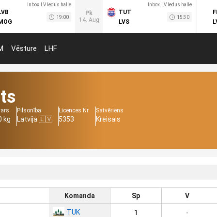
Inbox.LV ledus halle
Inbox.LV ledus halle
LVB
TUT
F
Pk
19:00
15:30
14. Aug
MOG
LVS
L
M
Vēsture
LHF
ts
vars
Pilsonība
Licences Nr.
Satvēriens
0 kg
Latvija 🇱🇻
5353
Kreisais
Komanda
Sp
V
TUK
1
-