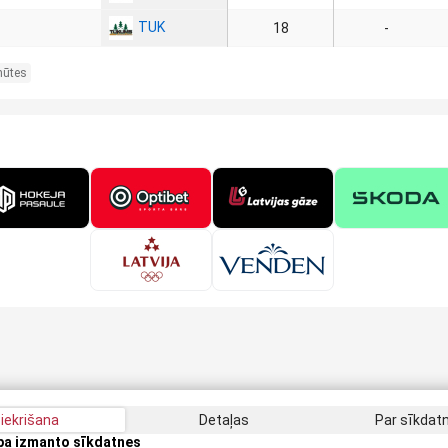
TUK
18
-
nūtes
iekrišana
Detaļas
Par sīkda
apa izmanto sīkdatnes