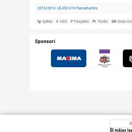
2015/2016: LBJČH U10 Pamatturnīrs
Sp
Spēles
V
Vārti
P
Piespēles
Pt.
Punkti
SM
Soda mi
Sponsori
P
Šī mājas l