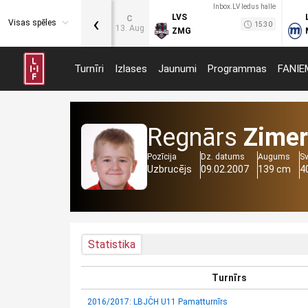
Inbox.LV ledus halle
‹
LVS
C
Visas spēles
15:30
13. Aug
ZMG
Turnīri
Izlases
Jaunumi
Programmas
FANIE
Regnārs
Zimer
Pozīcija
Dz. datums
Augums
S
Uzbrucējs
09.02.2007
139 cm
4
Statistika
Turnīrs
2016/2017: LBJČH U11 Pamatturnīrs