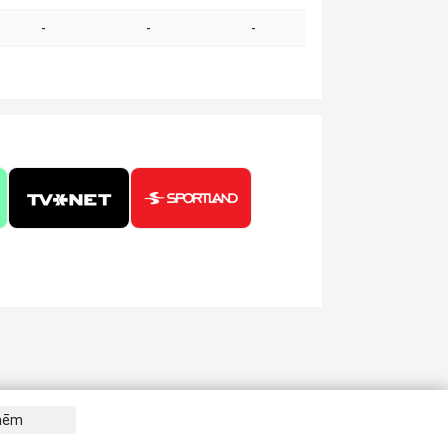
-
-
-
tnēm