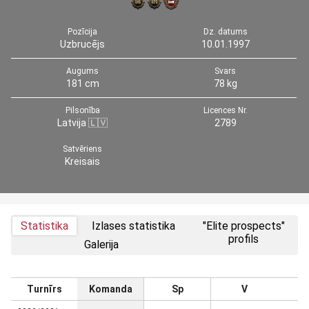
Pozīcija
Dz. datums
Uzbrucējs
10.01.1997
Augums
Svars
181 cm
78 kg
Pilsonība
Licences Nr.
Latvija 🇱🇻
2789
Satvēriens
Kreisais
Statistika
Izlases statistika
"Elite prospects"
profils
Galerija
Turnīrs
Komanda
Sp
V