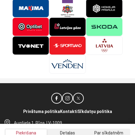
Privātuma politika
Kontakti
Sīkdatņu politika
Augšiela 1, Rīga, LV-1009
lhf@lhf.lv
Piekrišana
Detaļas
Par sīkdatnēm