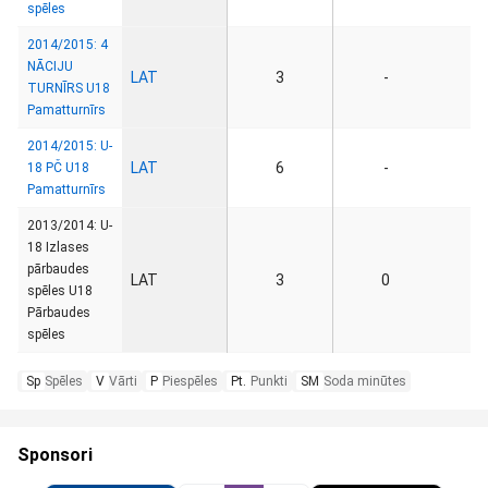
spēles
2014/2015: 4
NĀCIJU
LAT
3
-
TURNĪRS U18
Pamatturnīrs
2014/2015: U-
LAT
6
-
18 PČ U18
Pamatturnīrs
2013/2014: U-
18 Izlases
pārbaudes
LAT
3
0
spēles U18
Pārbaudes
spēles
Sp
Spēles
V
Vārti
P
Piespēles
Pt.
Punkti
SM
Soda minūtes
Sponsori