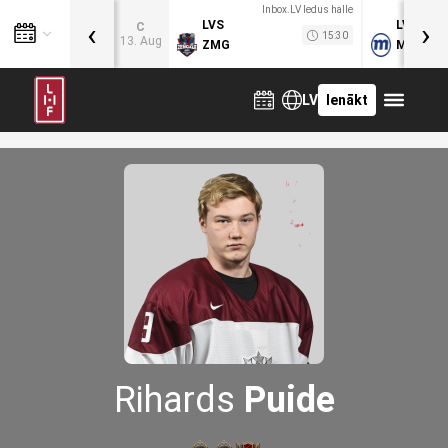
Inbox.LV ledus halle
‹
›
LVS
LVB
C
15:30
13. Aug
ZMG
MOG
LV
Ienākt
Rihards
Puide