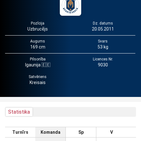
Pozīcija
Dz. datums
Uzbrucējs
20.05.2011
Augums
Svars
169 cm
53 kg
Pilsonība
Licences Nr.
Igaunija 🇪🇪
9030
Satvēriens
Kreisais
Statistika
Turnīrs
Komanda
Sp
V