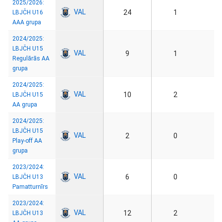
2025/2026:
VAL
24
1
LBJČH U16
AAA grupa
2024/2025:
LBJČH U15
VAL
9
1
Regulārās AA
grupa
2024/2025:
VAL
10
2
LBJČH U15
AA grupa
2024/2025:
LBJČH U15
VAL
2
0
Play-off AA
grupa
2023/2024:
VAL
6
0
LBJČH U13
Pamatturnīrs
2023/2024:
VAL
12
2
LBJČH U13