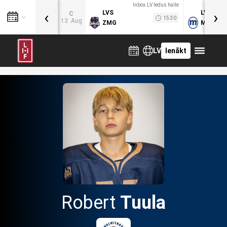
Inbox.LV ledus halle
‹
›
LVS
LVB
C
15:30
13. Aug
ZMG
MOG
LV
Ienākt
Robert
Tuula