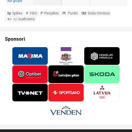
AA grupa
Sp
Spēles
V
Vārti
P
Piespēles
Pt.
Punkti
SM
Soda minūtes
+/-
+/- koeficents
Sponsori