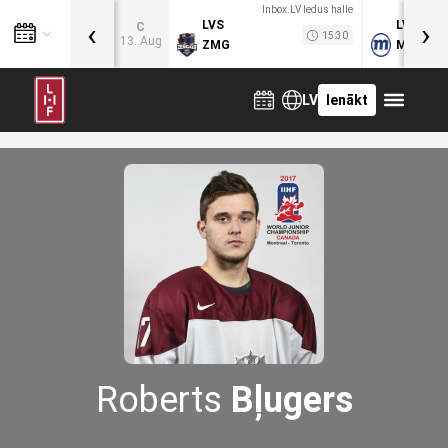
Inbox.LV ledus halle
‹
›
LVS
LVB
C
15:30
13. Aug
ZMG
MOG
LV
Ienākt
Roberts
Bļugers