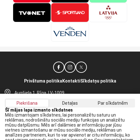
Privātuma politika
Kontakti
Sīkdatņu politika
Augšiela 1, Rīga, LV-1009
lhf@lhf.lv
Piekrišana
Detaļas
Par sīkdatnēm
+371 67565614
Šī mājas lapa izmanto sīkdatnes
Mēs izmantojam sīkdatnes, lai personalizētu saturu un
reklāmas, nodrošinātu sociālo mediju funkcijas un analizētu
Saņem jaunākās ziņas savā E-pastā:
mūsu datplūsmu. Mēs arī dalāmies ar informāciju par jūsu
vietnes izmantošanu ar mūsu sociālo mediju, reklāmas un
Pieteikties
analīzes partneriem, kuri to var apvienot ar citu informāciju, ko