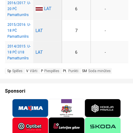
2016/2017: U-
LAT
6
-
20 PČ
Pamatturnīrs
2015/2016: U-
LAT
7
-
18 PČ
Pamatturnīrs
2014/2015: U-
LAT
6
-
18 PČ U18
Pamatturnīrs
Sp
Spēles
V
Vārti
P
Piespēles
Pt.
Punkti
SM
Soda minūtes
Sponsori