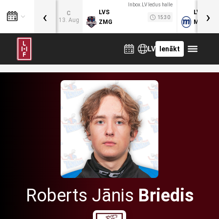
Inbox.LV ledus halle
‹
›
LVS
LVB
C
15:30
13. Aug
ZMG
MOG
LV
Ienākt
Roberts Jānis
Briedis