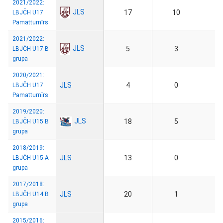
2021/2022:
JLS
17
10
LBJČH U17
Pamatturnīrs
2021/2022:
JLS
5
3
LBJČH U17 B
grupa
2020/2021:
JLS
4
0
LBJČH U17
Pamatturnīrs
2019/2020:
JLS
18
5
LBJČH U15 B
grupa
2018/2019:
JLS
13
0
LBJČH U15 A
grupa
2017/2018:
JLS
20
1
LBJČH U14 B
grupa
2015/2016: