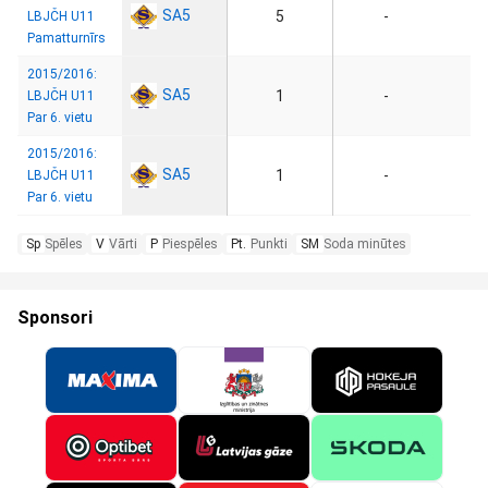
SA5
5
-
LBJČH U11
Pamatturnīrs
2015/2016:
SA5
1
-
LBJČH U11
Par 6. vietu
2015/2016:
SA5
1
-
LBJČH U11
Par 6. vietu
Sp
Spēles
V
Vārti
P
Piespēles
Pt.
Punkti
SM
Soda minūtes
Sponsori