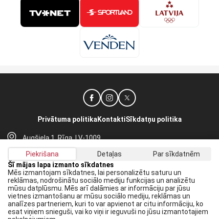
Privātuma politika
Kontakti
Sīkdatņu politika
Augšiela 1, Rīga, LV-1009
lhf@lhf.lv
Piekrišana
Detaļas
Par sīkdatnēm
+371 67565614
Šī mājas lapa izmanto sīkdatnes
Mēs izmantojam sīkdatnes, lai personalizētu saturu un
reklāmas, nodrošinātu sociālo mediju funkcijas un analizētu
Saņem jaunākās ziņas savā E-pastā:
mūsu datplūsmu. Mēs arī dalāmies ar informāciju par jūsu
vietnes izmantošanu ar mūsu sociālo mediju, reklāmas un
Pieteikties
analīzes partneriem, kuri to var apvienot ar citu informāciju, ko
esat viņiem snieguši, vai ko viņi ir ieguvuši no jūsu izmantotajiem
Piekrītu savai
datu apstrādei