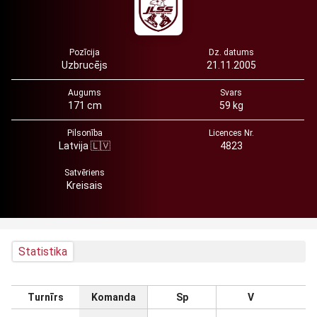
Pozīcija
Dz. datums
Uzbrucējs
21.11.2005
Augums
Svars
171 cm
59 kg
Pilsonība
Licences Nr.
Latvija 🇱🇻
4823
Satvēriens
Kreisais
Statistika
Turnīrs
Komanda
Sp
V