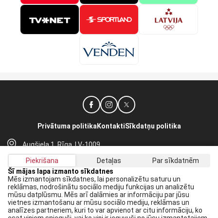
Privātuma politika
Kontakti
Sīkdatņu politika
Augšiela 1, Rīga, LV-1009
lhf@lhf.lv
Piekrišana
Detaļas
Par sīkdatnēm
+371 67565614
Šī mājas lapa izmanto sīkdatnes
Mēs izmantojam sīkdatnes, lai personalizētu saturu un
reklāmas, nodrošinātu sociālo mediju funkcijas un analizētu
Saņem jaunākās ziņas savā E-pastā:
mūsu datplūsmu. Mēs arī dalāmies ar informāciju par jūsu
vietnes izmantošanu ar mūsu sociālo mediju, reklāmas un
Pieteikties
analīzes partneriem, kuri to var apvienot ar citu informāciju, ko