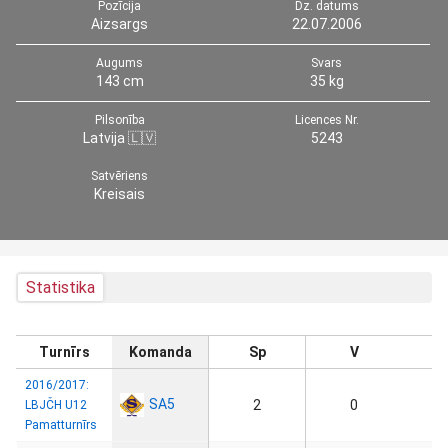
Pozīcija
Dz. datums
Aizsargs
22.07.2006
Augums
Svars
143 cm
35 kg
Pilsonība
Licences Nr.
Latvija 🇱🇻
5243
Satvēriens
Kreisais
Statistika
Turnīrs
Komanda
Sp
V
2016/2017:
SA5
2
0
LBJČH U12
Pamatturnīrs