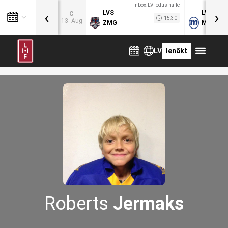
Inbox.LV ledus halle
‹
›
LVS
LVB
C
15:30
13. Aug
ZMG
MOG
LV
Ienākt
Roberts
Jermaks