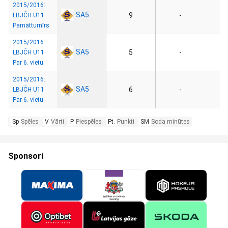
2015/2016:
SA5
9
-
LBJČH U11
Pamatturnīrs
2015/2016:
SA5
5
-
LBJČH U11
Par 6. vietu
2015/2016:
SA5
6
-
LBJČH U11
Par 6. vietu
Sp
Spēles
V
Vārti
P
Piespēles
Pt.
Punkti
SM
Soda minūtes
Sponsori