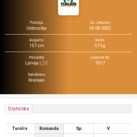
Pozīcija
Dz. datums
Uzbrucēja
06.08.2002
Augums
Svars
157 cm
57 kg
Pilsonība
Licences Nr.
Latvija 🇱🇻
7017
Satvēriens
Kreisais
Statistika
Turnīrs
Komanda
Sp
V