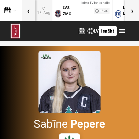
Inbox.LV ledus halle
‹
›
LVS
LVB
C
15:30
13. Aug
ZMG
MOG
LV
Ienākt
Sabīne
Pepere