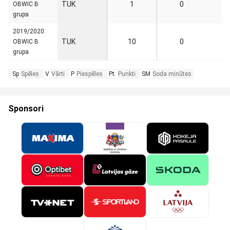
TUK
1
0
OBWIC B
grupa
2019/2020:
TUK
10
0
OBWIC B
grupa
Sp
Spēles
V
Vārti
P
Piespēles
Pt.
Punkti
SM
Soda minūtes
Sponsori