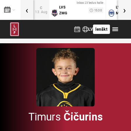
Inbox.LV ledus halle
‹
›
LVS
LVB
C
15:30
13. Aug
ZMG
MOG
LV
Ienākt
Timurs
Čičurins