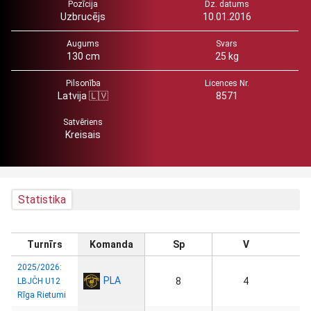
Pozīcija
Dz. datums
Uzbrucējs
10.01.2016
Augums
Svars
130 cm
25 kg
Pilsonība
Licences Nr.
Latvija 🇱🇻
8571
Satvēriens
Kreisais
Statistika
Turnīrs
Komanda
Sp
V
2025/2026:
PLA
8
4
LBJČH U12
Rīga Rietumi