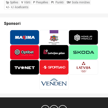
Sp
Spēles
V
Vārti
P
Piespēles
Pt.
Punkti
SM
Soda minūtes
+/-
+/- koeficents
Sponsori