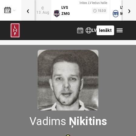
Inbox.LV ledus halle
‹
›
LVS
LVB
C
15:30
13. Aug
ZMG
MOG
LV
Ienākt
Vadims
Ņikitins