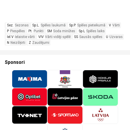
Sez.
Sezonas
Sp.L.
Spēles laukumā
Sp.P.
Spēles pieteikumā
V
Vārti
P
Piespēles
Pt.
Punkti
SM
Soda minūtes
Sp.L
Spēles laiks
Iel.V
Ielaistie vārti
VIV
Vārti vidēji spēlē
SS
Sausās spēles
U
Uzvaras
N
Neizšķirti
Z
Zaudējumi
Sponsori