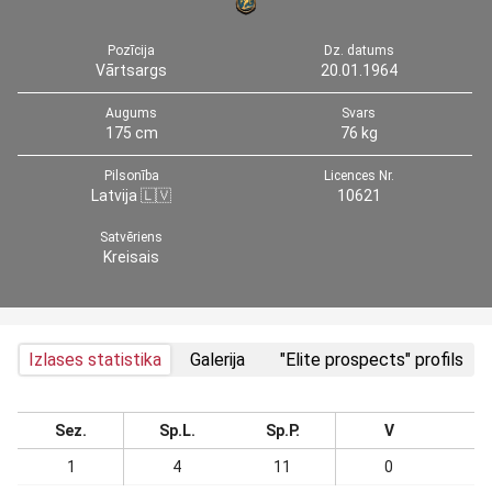
Pozīcija
Dz. datums
Vārtsargs
20.01.1964
Augums
Svars
175 cm
76 kg
Pilsonība
Licences Nr.
Latvija 🇱🇻
10621
Satvēriens
Kreisais
Izlases statistika
Galerija
"Elite prospects" profils
Sez.
Sp.L.
Sp.P.
V
1
4
11
0