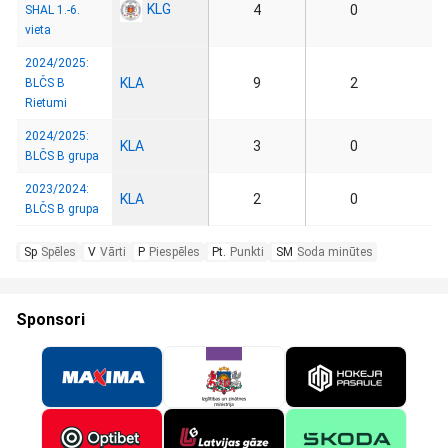
KLG
4
0
SHAL 1.-6.
vieta
2024/2025:
KLA
9
2
BLČS B
Rietumi
2024/2025:
KLA
3
0
BLČS B grupa
2023/2024:
KLA
2
0
BLČS B grupa
Sp
Spēles
V
Vārti
P
Piespēles
Pt.
Punkti
SM
Soda minūtes
Sponsori