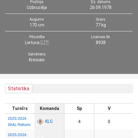
Pozīcija
Dz. datums
Uzbrucēja
26.09.1978
Augums
Svars
170 cm
77 kg
Pilsonība
Licences Nr.
Lietuva 🇱🇹
8938
Satvēriens
Kreisais
Statistika
Turnīrs
Komanda
Sp
V
2025/2026:
KLG
4
0
SHAL Rietumi
2025/2026: