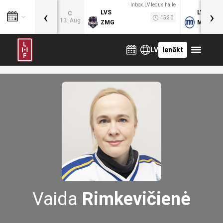
Inbox.LV ledus halle
‹
›
LVS
LVB
C
15:30
13. Aug
ZMG
MOG
LV
Ienākt
Vaida
Rimkevičienė