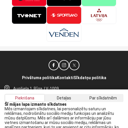
Privātuma politika
Kontakti
Sīkdatņu politika
Augšiela 1, Rīga, LV-1009
lhf@lhf.lv
Piekrišana
Detaļas
Par sīkdatnēm
+371 67565614
Šī mājas lapa izmanto sīkdatnes
Mēs izmantojam sīkdatnes, lai personalizētu saturu un
reklāmas, nodrošinātu sociālo mediju funkcijas un analizētu
Saņem jaunākās ziņas savā E-pastā:
mūsu datplūsmu. Mēs arī dalāmies ar informāciju par jūsu
vietnes izmantošanu ar mūsu sociālo mediju, reklāmas un
Pieteikties
analīzes partneriem, kuri to var apvienot ar citu informāciju, ko