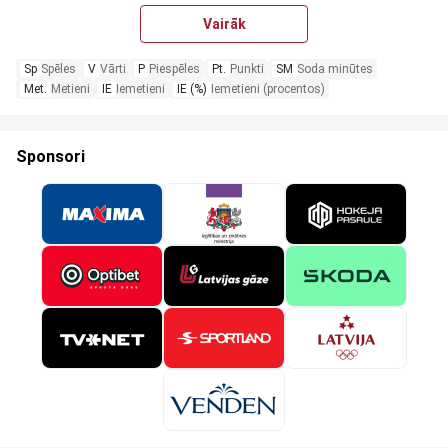
Vairāk
Sp
Spēles
V
Vārti
P
Piespēles
Pt.
Punkti
SM
Soda minūtes
Met.
Metieni
IE
Iemetieni
IE (%)
Iemetieni (procentos)
Sponsori