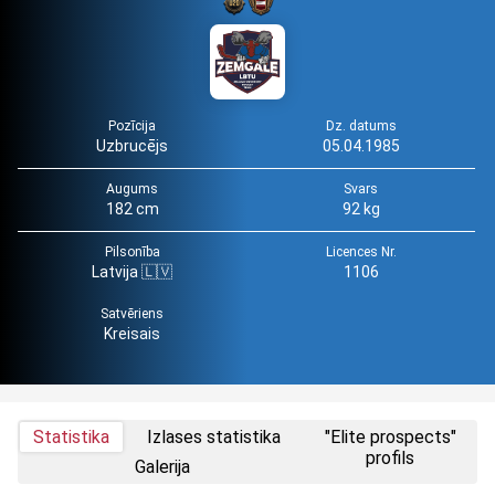
Pozīcija
Dz. datums
Uzbrucējs
05.04.1985
Augums
Svars
182 cm
92 kg
Pilsonība
Licences Nr.
Latvija 🇱🇻
1106
Satvēriens
Kreisais
Statistika
Izlases statistika
"Elite prospects"
profils
Galerija