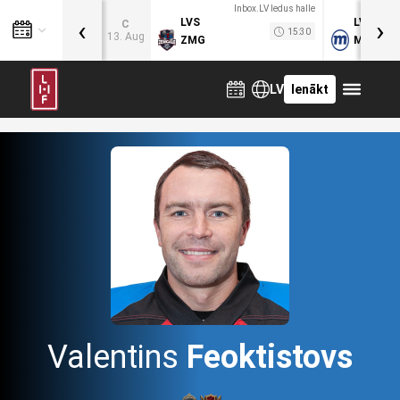
Inbox.LV ledus halle
‹
›
LVS
LVB
C
15:30
13. Aug
ZMG
MOG
LV
Ienākt
Valentins
Feoktistovs