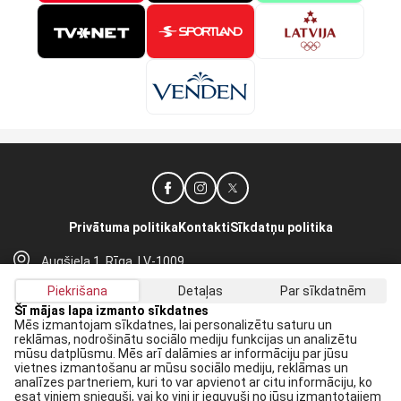
Privātuma politika
Kontakti
Sīkdatņu politika
Augšiela 1, Rīga, LV-1009
lhf@lhf.lv
Piekrišana
Detaļas
Par sīkdatnēm
+371 67565614
Šī mājas lapa izmanto sīkdatnes
Mēs izmantojam sīkdatnes, lai personalizētu saturu un
reklāmas, nodrošinātu sociālo mediju funkcijas un analizētu
Saņem jaunākās ziņas savā E-pastā:
mūsu datplūsmu. Mēs arī dalāmies ar informāciju par jūsu
vietnes izmantošanu ar mūsu sociālo mediju, reklāmas un
Pieteikties
analīzes partneriem, kuri to var apvienot ar citu informāciju, ko
esat viņiem snieguši, vai ko viņi ir ieguvuši no jūsu izmantotajiem