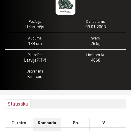
Pozīcija
Dz. datums
Uzbrucējs
09.01.2003
Augums
Svars
184 cm
76 kg
Pilsonība
Licences Nr.
Latvija 🇱🇻
4060
Satvēriens
Kreisais
Statistika
Turnīrs
Komanda
Sp
V