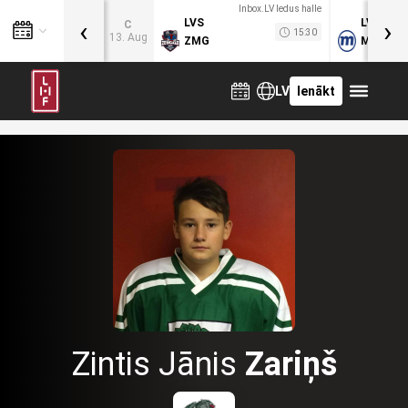
Inbox.LV ledus halle
‹
›
LVS
LVB
C
15:30
13. Aug
ZMG
MOG
LV
Ienākt
Zintis Jānis
Zariņš