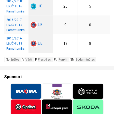
2017/2018:
LIE
25
5
LBJČH U16
Pamatturnīrs
2016/2017:
LIE
9
0
LBJČH U14
Pamatturnīrs
2015/2016:
LIE
18
8
LBJČH U13
Pamatturnīrs
Sp
Spēles
V
Vārti
P
Piespēles
Pt.
Punkti
SM
Soda minūtes
Sponsori