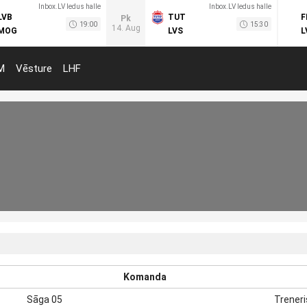
Inbox.LV ledus halle
Inbox.LV ledus halle
LVB
TUT
F
Pk
19:00
15:30
14. Aug
MOG
LVS
L
M
Vēsture
LHF
Komanda
Sāga 05
Treneri