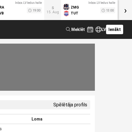
Inbox.LV ledus halle
Inbox.LV ledus halle
›
RA
ZMG
M
S
19:00
13:00
15. Aug
VB
TUT
F
Meklēt
LV
Ienākt
Spēlētāja profils
Loma
s