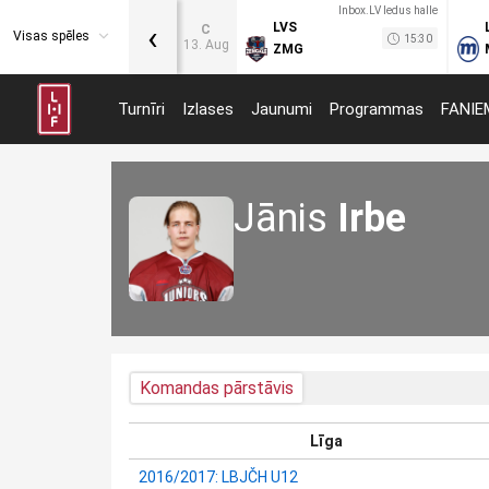
Inbox.LV ledus halle
‹
LVS
C
Visas spēles
15:30
13. Aug
ZMG
Turnīri
Izlases
Jaunumi
Programmas
FANIE
Jānis
Irbe
Komandas pārstāvis
Līga
2016/2017: LBJČH U12