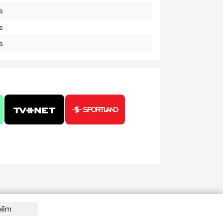
s
s
s
tnēm