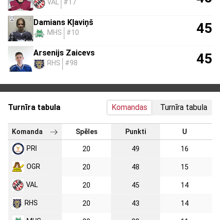
VAL
#17
Damians Kļaviņš
45
MHS
#10
Arsenijs Zaicevs
45
RHS
#98
Turnīra tabula
Komandas
Turnīra tabula
Komanda
Spēles
Punkti
U
PRI
20
49
16
OGR
20
48
15
VAL
20
45
14
RHS
20
43
14