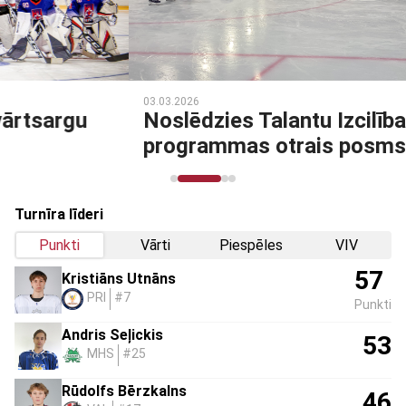
03.03.2026
Noslēdzies Talantu Izcilības
programmas otrais posms
Turnīra līderi
Punkti
Vārti
Piespēles
VIV
57
Kristiāns Utnāns
PRI
#7
Punkti
Andris Seļickis
53
MHS
#25
Rūdolfs Bērzkalns
46