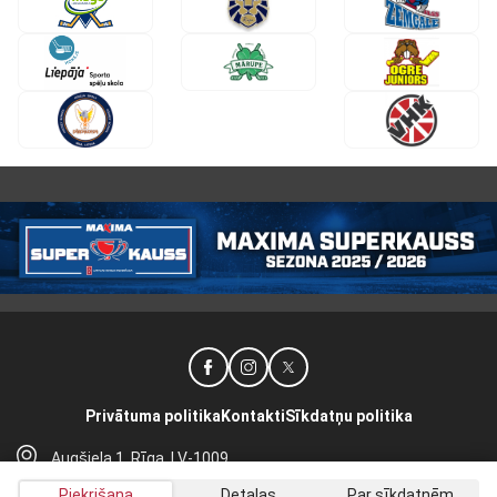
Privātuma politika
Kontakti
Sīkdatņu politika
Augšiela 1, Rīga, LV-1009
lhf@lhf.lv
Piekrišana
Detaļas
Par sīkdatnēm