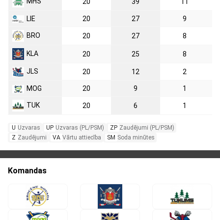
MHS
20
39
11
LIE
20
27
9
BRO
20
27
8
KLA
20
25
8
JLS
20
12
2
MOG
20
9
1
TUK
20
6
1
U
Uzvaras
UP
Uzvaras (PL/PSM)
ZP
Zaudējumi (PL/PSM)
Z
Zaudējumi
VA
Vārtu attiecība
SM
Soda minūtes
Komandas