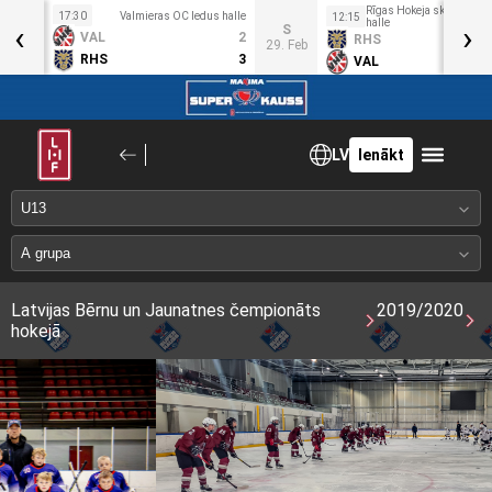
Rīgas Hokeja skolas ledu
17:30
Valmieras OC ledus halle
12:15
‹
halle
›
O
S
VAL
2
RHS
5. Feb
29. Feb
RHS
3
VAL
LV
Ienākt
Latvijas Bērnu un Jaunatnes čempionāts
2019/2020
hokejā