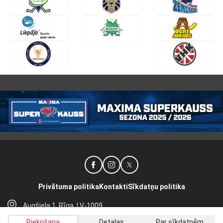
Privātuma politika
Kontakti
Sīkdatņu politika
Augšiela 1, Rīga, LV-1009
lhf@lhf.lv
Piekrišana
Detaļas
Par sīkdatnēm