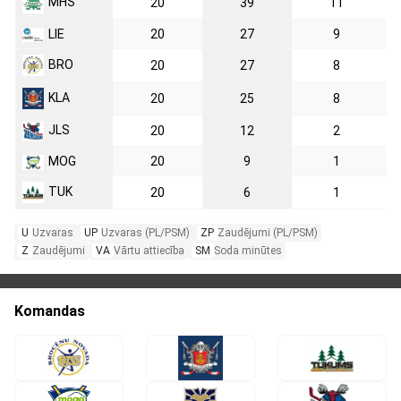
MHS
20
39
11
LIE
20
27
9
BRO
20
27
8
KLA
20
25
8
JLS
20
12
2
MOG
20
9
1
TUK
20
6
1
U
Uzvaras
UP
Uzvaras (PL/PSM)
ZP
Zaudējumi (PL/PSM)
Z
Zaudējumi
VA
Vārtu attiecība
SM
Soda minūtes
Komandas