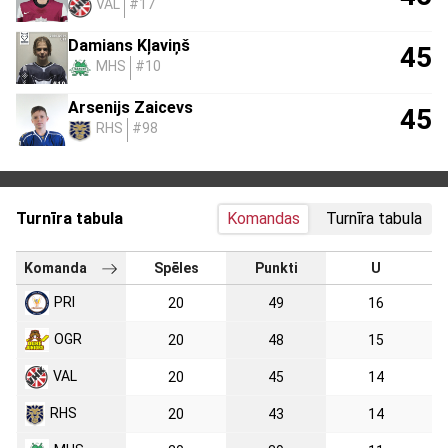
VAL
#17
Damians Kļaviņš
45
MHS
#10
Arsenijs Zaicevs
45
RHS
#98
Turnīra tabula
Komandas
Turnīra tabula
Komanda
Spēles
Punkti
U
PRI
20
49
16
OGR
20
48
15
VAL
20
45
14
RHS
20
43
14