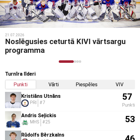
21.07.2026
Noslēgusies ceturtā KIVI vārtsargu
programma
Turnīra līderi
Punkti
Vārti
Piespēles
VIV
57
Kristiāns Utnāns
PRI
#7
Punkti
Andris Seļickis
53
MHS
#25
Rūdolfs Bērzkalns
46