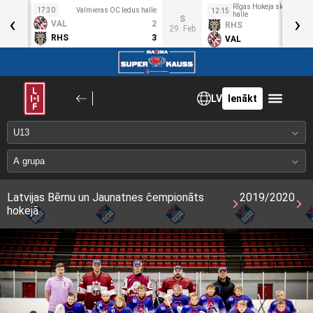
Rīgas Hokeja skolas ledu
17:30
Valmieras OC ledus halle
12:15
‹
halle
›
O
S
VAL
2
RHS
5. Feb
29. Feb
RHS
3
VAL
LV
Ienākt
Latvijas Bērnu un Jaunatnes čempionāts
2019/2020
hokejā