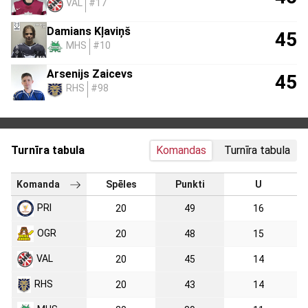
VAL
#17
Damians Kļaviņš
45
MHS
#10
Arsenijs Zaicevs
45
RHS
#98
Turnīra tabula
Komandas
Turnīra tabula
Komanda
Spēles
Punkti
U
PRI
20
49
16
OGR
20
48
15
VAL
20
45
14
RHS
20
43
14