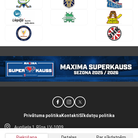
Privātuma politika
Kontakti
Sīkdatņu politika
Augšiela 1, Rīga, LV-1009
lhf@lhf.lv
Piekrišana
Detaļas
Par sīkdatnēm