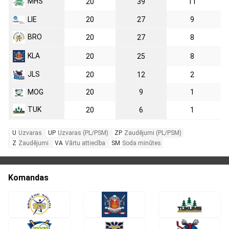
MHS
20
39
11
LIE
20
27
9
BRO
20
27
8
KLA
20
25
8
JLS
20
12
2
MOG
20
9
1
TUK
20
6
1
U
Uzvaras
UP
Uzvaras (PL/PSM)
ZP
Zaudējumi (PL/PSM)
Z
Zaudējumi
VA
Vārtu attiecība
SM
Soda minūtes
Komandas