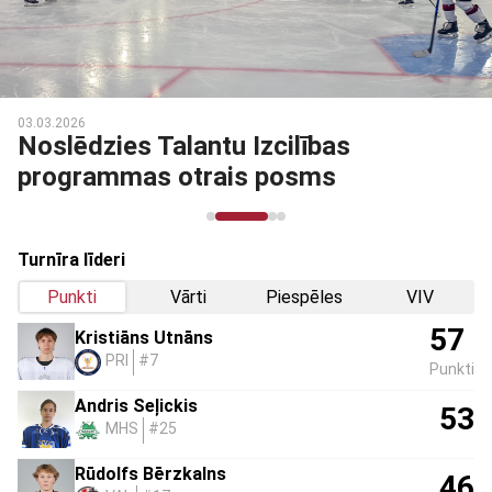
03.03.2026
Noslēdzies Talantu Izcilības
programmas otrais posms
Turnīra līderi
Punkti
Vārti
Piespēles
VIV
57
Kristiāns Utnāns
PRI
#7
Punkti
Andris Seļickis
53
MHS
#25
Rūdolfs Bērzkalns
46