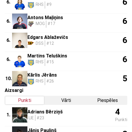
6
6.
RHS
#9
Antons Maļiņins
6
6.
MOG
#17
Edgars Ablaževičs
6
6.
DSS
#12
Martins Teluškins
6
6.
RHS
#15
Kārlis Jērāns
5
10.
RHS
#26
Aizsargi
Punkti
Vārti
Piespēles
4
Adrians Bērziņš
1.
LIE
#23
Punkti
Jānis Pauliņš