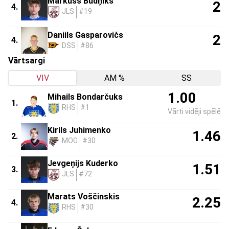
Markuss Budņiks
2
4.
JLS
#19
Daniils Gasparovičs
2
4.
DSS
#86
Vārtsargi
VIV
AM %
SS
1.00
Mihails Bondarčuks
1.
RHS
#1
Vārti vidēji spēlē
Kirils Juhimenko
1.46
2.
MOG
#30
Jevgeņijs Kuderko
1.51
3.
JLS
#72
Marats Voščinskis
2.25
4.
RHS
#30