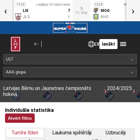
17:35
Liepājas OC ledus halle
12:30
Mogo ledus
‹
›
Pk
S
LIE
7
MOG
4. Mar
15. Mar
JLS
1
RHS
LV
Ienākt
Latvijas Bērnu un Jaunatnes čempionāts
2024/2025
hokejā
Individuāla statistika
Atvērt filtru
Turnīra līderi
Laukuma spēlētāji
Uzbrucēji