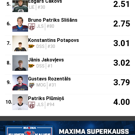
Edgars Čakovs
2.51
5.
LIE
#30
Bruno Patriks Slišāns
2.75
6.
JLS
#80
Konstantins Potapovs
3.01
7.
DSS
#30
Jānis Jakovļevs
3.02
8.
DSS
#1
Gustavs Rozentāls
3.79
9.
MOG
#31
Patriks Plūmiņš
4.00
10.
JLS
#94