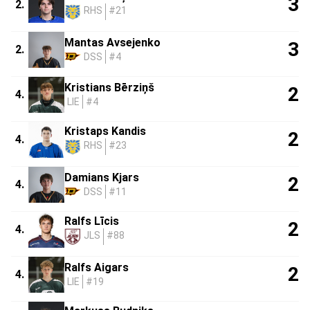
3
2.
RHS
#21
Mantas Avsejenko
3
2.
DSS
#4
Kristians Bērziņš
2
4.
LIE
#4
Kristaps Kandis
2
4.
RHS
#23
Damians Kjars
2
4.
DSS
#11
Ralfs Līcis
2
4.
JLS
#88
Ralfs Aigars
2
4.
LIE
#19