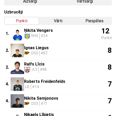
Aizsargi
Vārtsargi
Uzbrucēji
Punkti
Vārti
Piespēles
12
Ņikita Vengers
1.
RHS
#24
Punkti
Ignas Liegus
8
2.
DSS
#87
Ralfs Līcis
8
2.
JLS
#88
Roberts Freidenfelds
7
4.
LIE
#14
Nikita Semjonovs
7
4.
DSS
#71
Nikaels Lībietis