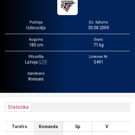
Pozīcija
Dz. datums
Uzbrucējs
30.08.2009
Augums
Svars
180 cm
71 kg
Pilsonība
Licences Nr.
Latvija 🇱🇻
5491
Satvēriens
Kreisais
Statistika
Turnīrs
Komanda
Sp
V