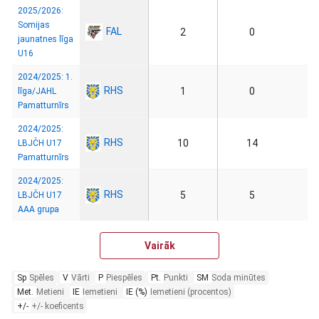
2025/2026:
Somijas
FAL
2
0
jaunatnes līga
U16
2024/2025: 1.
RHS
1
0
līga/JAHL
Pamatturnīrs
2024/2025:
RHS
10
14
LBJČH U17
Pamatturnīrs
2024/2025:
RHS
5
5
LBJČH U17
AAA grupa
Vairāk
Sp
Spēles
V
Vārti
P
Piespēles
Pt.
Punkti
SM
Soda minūtes
Met.
Metieni
IE
Iemetieni
IE (%)
Iemetieni (procentos)
+/-
+/- koeficents