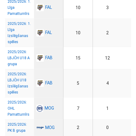
2025/2026: 1.
FAL
10
3
Līga
Pamatturnīrs
2025/2026: 1.
Līga
FAL
10
2
Izslēgšanas
spēles
2025/2026:
FAB
15
12
LBJČH U18 A
grupa
2025/2026:
LBJČH U18
FAB
5
4
Izslēgšanas
spēles
2025/2026:
MOG
7
1
OHL
Pamatturnīrs
2025/2026:
MOG
2
0
PK B grupa