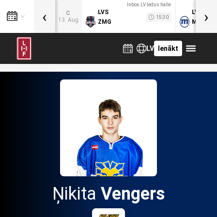
Inbox.LV ledus halle
‹
›
LVS
LVB
C
15:30
13. Aug
ZMG
MOG
LV
Ienākt
Ņikita
Vengers