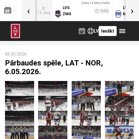
Inbox.LV ledus halle
‹
›
LVS
LVB
C
15:30
13. Aug
ZMG
MOG
LV
Ienākt
06.05.2026
Pārbaudes spēle, LAT - NOR,
6.05.2026.