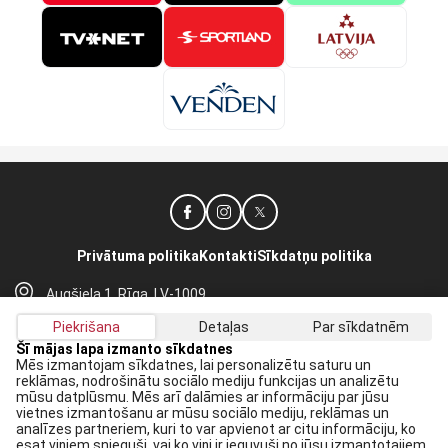
Privātuma politika
Kontakti
Sīkdatņu politika
Augšiela 1, Rīga, LV-1009
lhf@lhf.lv
Piekrišana
Detaļas
Par sīkdatnēm
+371 67565614
Šī mājas lapa izmanto sīkdatnes
Mēs izmantojam sīkdatnes, lai personalizētu saturu un
reklāmas, nodrošinātu sociālo mediju funkcijas un analizētu
Saņem jaunākās ziņas savā E-pastā:
mūsu datplūsmu. Mēs arī dalāmies ar informāciju par jūsu
vietnes izmantošanu ar mūsu sociālo mediju, reklāmas un
Pieteikties
analīzes partneriem, kuri to var apvienot ar citu informāciju, ko
esat viņiem snieguši, vai ko viņi ir ieguvuši no jūsu izmantotajiem