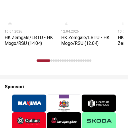
16.04.2026
12.04.2026
10.04
HK Zemgale/LBTU - HK
HK Zemgale/LBTU - HK
HK M
Mogo/RSU (14.04)
Mogo/RSU (12.04)
Zemg
Sponsori