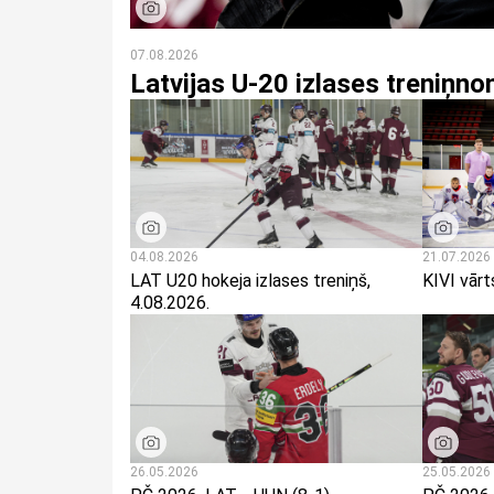
07.08.2026
Latvijas U-20 izlases treniņn
04.08.2026
21.07.2026
LAT U20 hokeja izlases treniņš,
KIVI vār
4.08.2026.
26.05.2026
25.05.2026