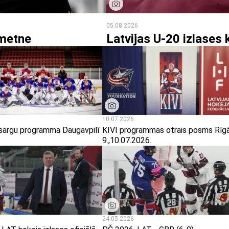
05.08.2026
ometne
Latvijas U-20 izlases
10.07.2026
tsargu programma Daugavpilī
KIVI programmas otrais posms Rīgā
9.,10.07.2026.
24.05.2026