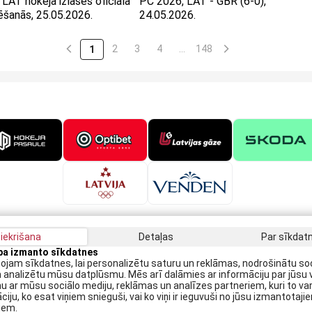
LAT hokeja izlases oficiālā
PČ 2026, LAT - GBR (6-0),
ēšanās, 25.05.2026.
24.05.2026.
2
3
4
…
148
1
iekrišana
Detaļas
Par sīkda
apa izmanto sīkdatnes
Saņe
jam sīkdatnes, lai personalizētu saturu un reklāmas, nodrošinātu so
n analizētu mūsu datplūsmu. Mēs arī dalāmies ar informāciju par jūsu 
 ar mūsu sociālo mediju, reklāmas un analīzes partneriem, kuri to var
ciju, ko esat viņiem snieguši, vai ko viņi ir ieguvuši no jūsu izmantotaji
P
iem.