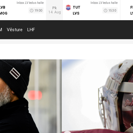
Inbox.LV ledus halle
Inbox.LV ledus halle
LVB
TUT
F
Pk
19:00
15:30
14. Aug
MOG
LVS
L
M
Vēsture
LHF