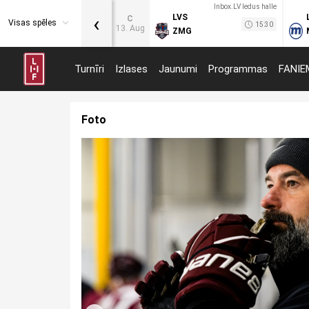
Inbox.LV ledus halle
‹
LVS
C
Visas spēles
15:30
13. Aug
ZMG
Turnīri
Izlases
Jaunumi
Programmas
FANIE
Foto