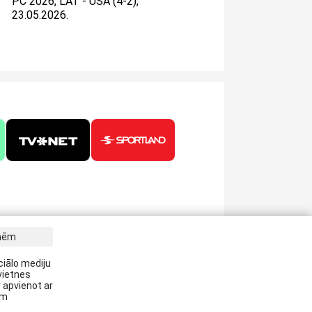
PČ 2026, LAT - USA (4-2),
23.05.2026.
tnēm
m jaunākās ziņas savā E-pastā:
ciālo mediju
vietnes
Pieteikties
 apvienot ar
em
iekrītu savai
datu apstrādei