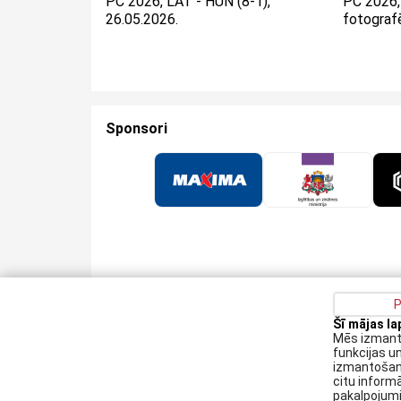
PČ 2026, LAT - HUN (8-1),
PČ 2026, 
26.05.2026.
fotograf
Sponsori
P
Šī mājas l
Privātuma politika
Kontakti
Sīkdatņu politika
Mēs izmanto
funkcijas u
Augšiela 1, Rīga, LV-1009
izmantošanu
citu informā
lhf@lhf.lv
pakalpojum