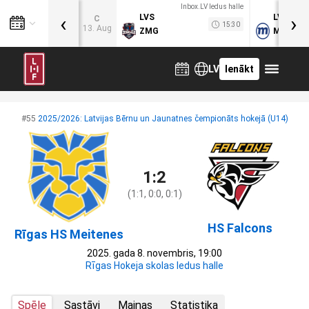
Inbox.LV ledus halle
‹
›
LVS
LVB
C
15:30
13. Aug
ZMG
MOG
LV
Ienākt
#55
2025/2026: Latvijas Bērnu un Jaunatnes čempionāts hokejā (U14)
1:2
(1:1, 0:0, 0:1)
HS Falcons
Rīgas HS Meitenes
2025. gada 8. novembris, 19:00
Rīgas Hokeja skolas ledus halle
Spēle
Sastāvi
Maiņas
Statistika