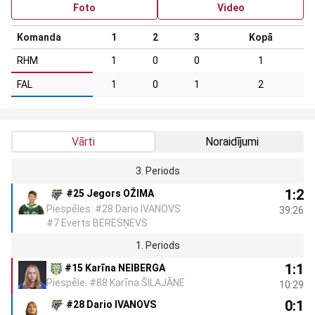
Foto
Video
Komanda
1
2
3
Kopā
RHM
1
0
0
1
FAL
1
0
1
2
Vārti
Noraidījumi
3. Periods
1:2
#25 Jegors OŽIMA
Piespēles: #28 Dario IVANOVS
39:26
#7 Everts BERESŅEVS
1. Periods
1:1
#15 Karīna NEIBERGA
Piespēle: #88 Karīna ŠILAJĀNE
10:29
0:1
#28 Dario IVANOVS