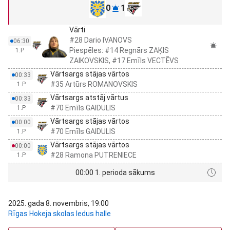
0
1
Vārti
#28 Dario IVANOVS
06:30
Piespēles: #14 Regnārs ZAĶIS
1.P
ZAIKOVSKIS, #17 Emīls VECTĒVS
Vārtsargs stājas vārtos
00:33
#35 Artūrs ROMANOVSKIS
1.P
Vārtsargs atstāj vārtus
00:33
#70 Emīls GAIDULIS
1.P
Vārtsargs stājas vārtos
00:00
#70 Emīls GAIDULIS
1.P
Vārtsargs stājas vārtos
00:00
#28 Ramona PUTRENIECE
1.P
00:00 1. perioda sākums
2025. gada 8. novembris, 19:00
Rīgas Hokeja skolas ledus halle