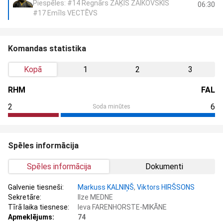
Piespēles: #14 Regnārs ZAĶIS ZAIKOVSKIS
06:30
#17 Emīls VECTĒVS
Komandas statistika
Kopā
1
2
3
RHM
FAL
2
6
Soda minūtes
Spēles informācija
Spēles informācija
Dokumenti
Galvenie tiesneši:
Markuss KALNIŅŠ
,
Viktors HIRŠSONS
Sekretāre:
Ilze MEDNE
Tīrā laika tiesnese:
Ieva FARENHORSTE-MIKĀNE
Apmeklējums:
74