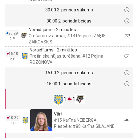
30:00 3. perioda sākums
30:00 2. perioda beigas
Noraidījums - 2 minūtes
25:29
Grūšana uz apmali, #14 Regnārs ZAĶIS
2.P
ZAIKOVSKIS
Noraidījums - 2 minūtes
16:10
Pretinieka nūjas turēšana, #12 Poļina
2.P
ROZONOVA
15:00 2. perioda sākums
15:00 1. perioda beigas
1
1
Vārti
10:29
#15 Karīna NEIBERGA
1.P
Piespēle: #88 Karīna ŠILAJĀNE