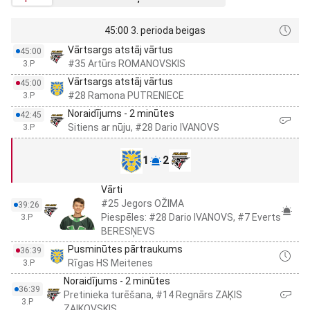
45:00 3. perioda beigas
Vārtsargs atstāj vārtus
45:00
#35 Artūrs ROMANOVSKIS
3.P
Vārtsargs atstāj vārtus
45:00
#28 Ramona PUTRENIECE
3.P
Noraidījums - 2 minūtes
42:45
Sitiens ar nūju, #28 Dario IVANOVS
3.P
1
2
Vārti
#25 Jegors OŽIMA
39:26
Piespēles: #28 Dario IVANOVS, #7 Everts
3.P
BERESŅEVS
Pusminūtes pārtraukums
36:39
Rīgas HS Meitenes
3.P
Noraidījums - 2 minūtes
36:39
Pretinieka turēšana, #14 Regnārs ZAĶIS
3.P
ZAIKOVSKIS